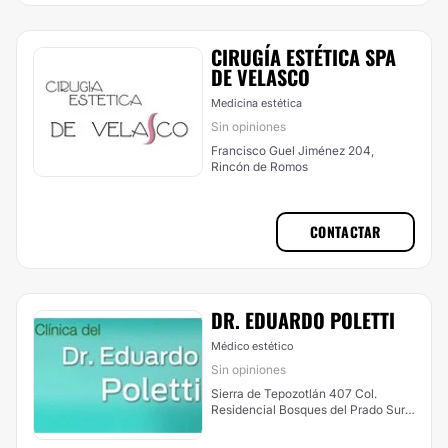
CIRUGÍA ESTÉTICA SPA
DE VELASCO
Medicina estética
Sin opiniones
Francisco Guel Jiménez 204,
Rincón de Romos
CONTACTAR
DR. EDUARDO POLETTI
Médico estético
Sin opiniones
Sierra de Tepozotlán 407 Col.
Residencial Bosques del Prado Sur,
Aguascalientes