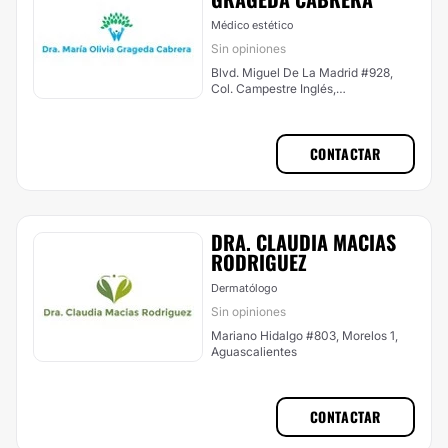
Médico estético
Sin opiniones
Blvd. Miguel De La Madrid #928,
Col. Campestre Inglés,
Aguascalientes
CONTACTAR
DRA. CLAUDIA MACIAS
RODRIGUEZ
Dermatólogo
Sin opiniones
Mariano Hidalgo #803, Morelos 1,
Aguascalientes
CONTACTAR