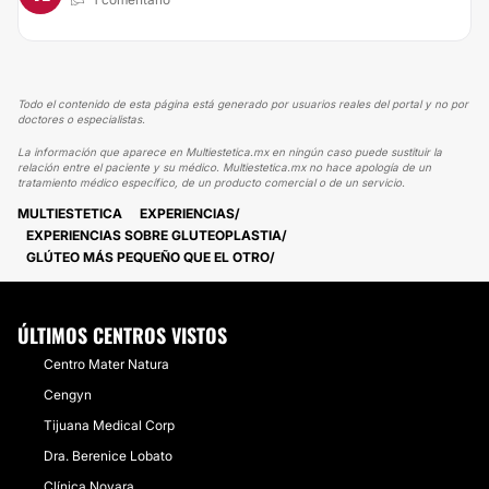
Todo el contenido de esta página está generado por usuarios reales del portal y no por
doctores o especialistas.
La información que aparece en Multiestetica.mx en ningún caso puede sustituir la
relación entre el paciente y su médico. Multiestetica.mx no hace apología de un
tratamiento médico específico, de un producto comercial o de un servicio.
MULTIESTETICA
EXPERIENCIAS
EXPERIENCIAS SOBRE GLUTEOPLASTIA
GLÚTEO MÁS PEQUEÑO QUE EL OTRO
ÚLTIMOS CENTROS VISTOS
Centro Mater Natura
Cengyn
Tijuana Medical Corp
Dra. Berenice Lobato
Clínica Novara