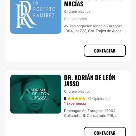
MACÍAS
Cirujano plástico
Sin opiniones
Av. Prolongación Ignacio Zaragoza
1004, Int.723, Col. Trojes de Alonso,
Aguascalientes
CONTACTAR
DR. ADRIÁN DE LEÓN
JASSO
Cirujano plástico
5
(2 Opiniones)
·
1 Experiencia
Prolongación Zaragoza #1004
Calicantos II. Consultorio 716,
Aguascalientes
CONTACTAR