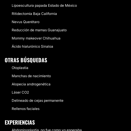
Lipoescultura papada Estado de México
Ritidectomía Baja California
Nevus Querétaro
Reducción de mamas Guanajuato
Mommy makeover Chihuahua
Ácido hialurónico Sinaloa
OTRAS BÚSQUEDAS
Otoplastia
Manchas de nacimiento
Alopecia androgenética
Láser CO2
Delineado de cejas permanente
Rellenos faciales
EXPERIENCIAS
Abdominoplastia, no fue como yo esperaba