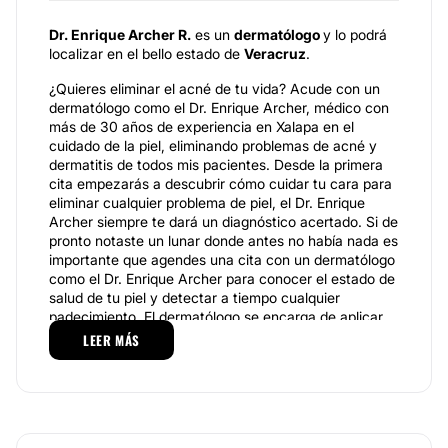
Dr. Enrique Archer R.
es un
dermatólogo
y lo podrá
localizar en el bello estado de
Veracruz
.
¿Quieres eliminar el acné de tu vida? Acude con un
dermatólogo como el Dr. Enrique Archer, médico con
más de 30 años de experiencia en Xalapa en el
cuidado de la piel, eliminando problemas de acné y
dermatitis de todos mis pacientes. Desde la primera
cita empezarás a descubrir cómo cuidar tu cara para
eliminar cualquier problema de piel, el Dr. Enrique
Archer siempre te dará un diagnóstico acertado. Si de
pronto notaste un lunar donde antes no había nada es
importante que agendes una cita con un dermatólogo
como el Dr. Enrique Archer para conocer el estado de
salud de tu piel y detectar a tiempo cualquier
padecimiento. El dermatólogo se encarga de aplicar
en cada consulta la experiencia que tiene en la
LEER MÁS
solución de problemas de la piel, sus conocimientos
están respaldados por la certificación de la
Universidad Complutense de Madrid, así como de
VAYLOR College of Medicine.Así que no lo dudes
más, ante cualquier mancha, comezón o brote, el Dr.