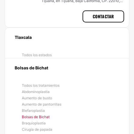
Tijuana, en Tijuana, Baja California, CP. 22010,
Tlaxcala
CONTACTAR
Tlaxcala
Todos los estados
Bolsas de Bichat
Todos los tratamientos
Abdominoplastia
Aumento de busto
Aumento de pantorrillas
Blefaroplastia
Bolsas de Bichat
Braquioplastia
Cirugía de papada