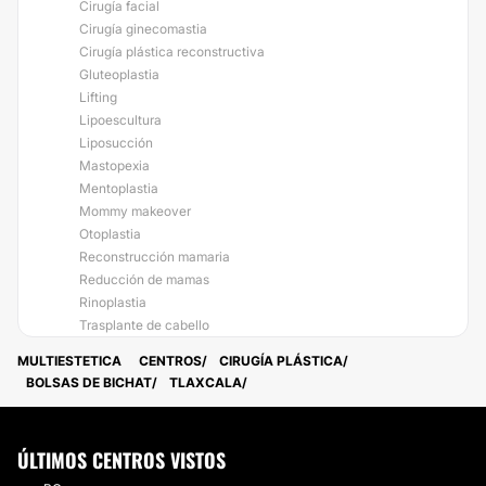
Cirugía facial
Cirugía ginecomastia
Cirugía plástica reconstructiva
Gluteoplastia
Lifting
Lipoescultura
Liposucción
Mastopexia
Mentoplastia
Mommy makeover
Otoplastia
Reconstrucción mamaria
Reducción de mamas
Rinoplastia
Trasplante de cabello
MULTIESTETICA
CENTROS
CIRUGÍA PLÁSTICA
BOLSAS DE BICHAT
TLAXCALA
ÚLTIMOS CENTROS VISTOS