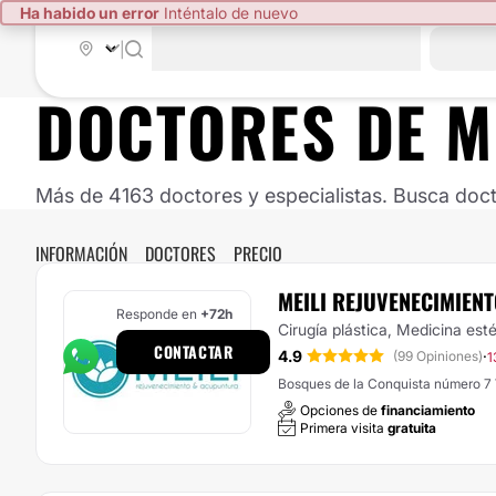
Ha habido un error
Inténtalo de nuevo
|
DOCTORES DE
M
Más de 4163 doctores y especialistas. Busca doct
INFORMACIÓN
DOCTORES
PRECIO
MEILI REJUVENECIMIENT
Responde en
+72h
Cirugía plástica, Medicina esté
CONTACTAR
4.9
·
(99 Opiniones)
1
Bosques de la Conquista número 7 
Opciones de
financiamiento
Primera visita
gratuita