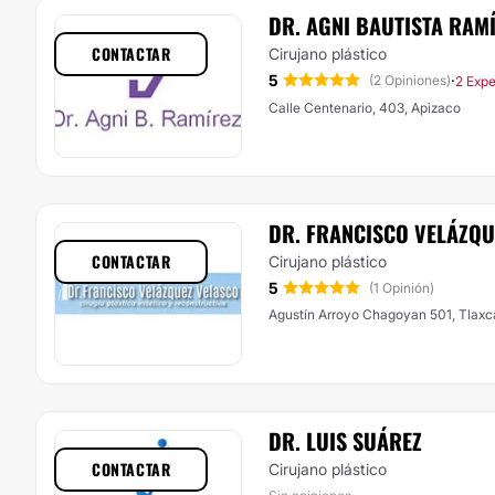
DR. AGNI BAUTISTA RAM
CONTACTAR
Cirujano plástico
5
·
(2 Opiniones)
2 Expe
Calle Centenario, 403, Apizaco
DR. FRANCISCO VELÁZQU
CONTACTAR
Cirujano plástico
5
(1 Opinión)
Agustín Arroyo Chagoyan 501, Tlaxc
DR. LUIS SUÁ​REZ
CONTACTAR
Cirujano plástico