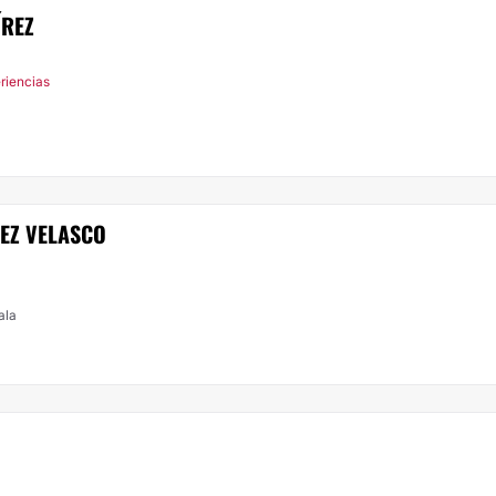
ÍREZ
riencias
EZ VELASCO
ala