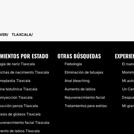
VER
TLAXCALA
MIENTOS POR ESTADO
OTRAS BÚSQUEDAS
EXPERIE
ugía de nariz Tlaxcala
Flebología
El nue
chas de nacimiento Tlaxcala
Eliminación de tatuajes
Mommy 
oplastia Tlaxcala
Anal bleaching
Mi aut
ina botulínica Tlaxcala
Aumento de labios
Un Cam
oinyección Tlaxcala
Rejuvenecimiento facial
Despué
ucción panza Tlaxcala
Tratamientos para estrías
Mi gr
tesis de glúteos Tlaxcala
uvenecimiento facial Tlaxcala
ento de labios Tlaxcala