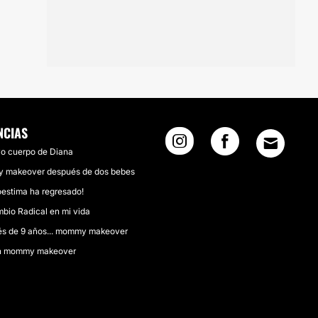
NCIAS
vo cuerpo de Diana
makeover después de dos bebes
oestima ha regresado!
bio Radical en mi vida
s de 9 años... mommy makeover
an mommy makeover