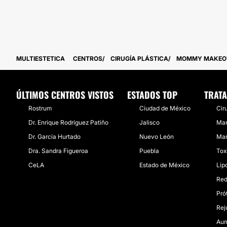
MULTIESTETICA
CENTROS
CIRUGÍA PLÁSTICA
MOMMY MAKEO
ÚLTIMOS CENTROS VISTOS
ESTADOS TOP
TRATA
Rostrum
Ciudad de México
Cir
Dr. Enrique Rodríguez Patiño
Jalisco
Man
Dr. García Hurtado
Nuevo León
Mam
Dra. Sandra Figueroa
Puebla
Tox
CeLA
Estado de México
Lip
Red
Pró
Rej
Aum