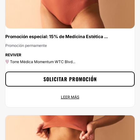
Promoción especial: 15% de Medicina Estética ...
Promoción permamente
-15%
REVIVER
Torre Médica Momentum WTC Blvd...
SOLICITAR PROMOCIÓN
Promoción especial: 15% de Medicina Estética Y
LEER MÁS
Regenerativa
Promoción permamente
Torre Médica Momentum WTC Blvd...
¡Ponle buena cara a la vida por menos de lo que esperas! En Multiestetica.mx
podrás contratar los servicios de Medicina Estética Y Regenerativa y estar