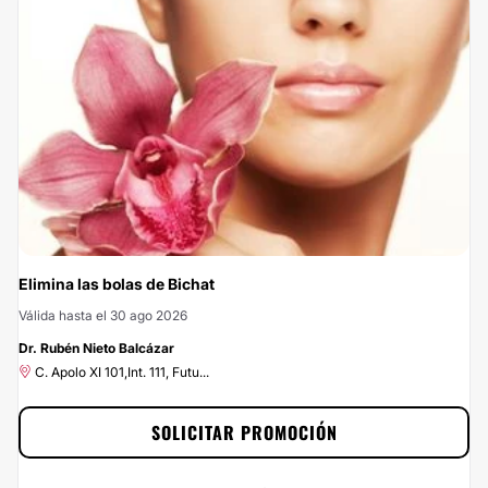
Elimina las bolas de Bichat
Válida hasta el 30 ago 2026
Dr. Rubén Nieto Balcázar
-50%
C. Apolo XI 101,Int. 111, Futu...
SOLICITAR PROMOCIÓN
Elimina las bolas de Bichat