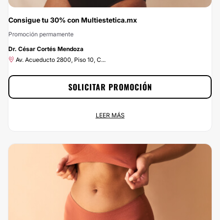
Consigue tu 30% con Multiestetica.mx
Promoción permamente
-30%
Dr. César Cortés Mendoza
Av. Acueducto 2800, Piso 10, C...
SOLICITAR PROMOCIÓN
Consigue tu 30% con Multiestetica.mx
LEER MÁS
Promoción permamente
Av. Acueducto 2800, Piso 10, C...
Contrata a través de Multiestetica.mx y aprovecha en exclusiva de un 30% de
descuento. ¡No puedes desaprovechar esta oportunidad! Haz clic en Solicitar
Promoción y envía tus datos para beneficiarte del 30% de descuento. ¿Qué
estás esperando? ¡Contáctanos ya!