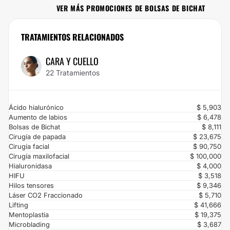
VER MÁS PROMOCIONES DE BOLSAS DE BICHAT
No dejes escapar esta oportunidad: con Multiestetica.mx vas a ahorrar el 10%
si te pones en las manos de Cemi. Si estás buscando el mejor precio para un
servicio de calidad, ¡has encontrado la mejor opción! Porque en
TRATAMIENTOS RELACIONADOS
Multiestetica.mx, no queremos que el precio sea el problema.
CARA Y CUELLO
22 Tratamientos
Ácido hialurónico
$ 5,903
Aumento de labios
$ 6,478
Bolsas de Bichat
$ 8,111
Cirugía de papada
$ 23,675
Cirugía facial
$ 90,750
Cirugía maxilofacial
$ 100,000
Hialuronidasa
$ 4,000
HIFU
$ 3,518
Hilos tensores
$ 9,346
Láser CO2 Fraccionado
$ 5,710
Lifting
$ 41,666
Mentoplastia
$ 19,375
Microblading
$ 3,687