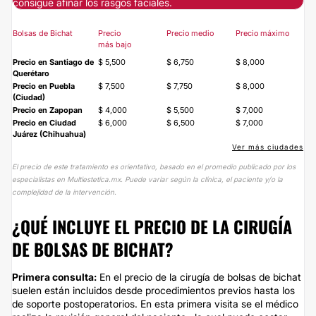
consigue afinar los rasgos faciales.
Bolsas de Bichat
Precio
Precio medio
Precio máximo
más bajo
Precio en Santiago de
$ 5,500
$ 6,750
$ 8,000
Querétaro
Precio en Puebla
$ 7,500
$ 7,750
$ 8,000
(Ciudad)
Precio en Zapopan
$ 4,000
$ 5,500
$ 7,000
Precio en Ciudad
$ 6,000
$ 6,500
$ 7,000
Juárez (Chihuahua)
Ver más ciudades
El precio de este tratamiento es orientativo, basado en el promedio publicado por los
especialistas en Multiestetica.mx. Puede variar según la clínica, el paciente y/o la
complejidad de la intervención.
¿QUÉ INCLUYE EL PRECIO DE LA CIRUGÍA
DE BOLSAS DE BICHAT?
Primera consulta:
En el precio de la cirugía de bolsas de bichat
suelen están incluidos desde procedimientos previos hasta los
de soporte postoperatorios. En esta primera visita se el médico