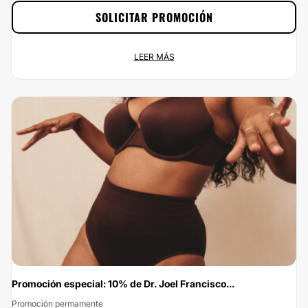
SOLICITAR PROMOCIÓN
Consigue tu 10% con Multiestetica.mx
LEER MÁS
Promoción permamente
Calle Pafnuncio Padilla 17, co...
Contrata a través de Multiestetica.mx y aprovecha en exclusiva de un 10% de
descuento. ¡No puedes desaprovechar esta oportunidad! Haz click en
Solicitar Promoción y envía tus datos para beneficiarte del 10% de descuento.
¿Qué estás esperando? ¡Contáctanos ya!
Promoción especial: 10% de Dr. Joel Francisco...
Promoción permamente