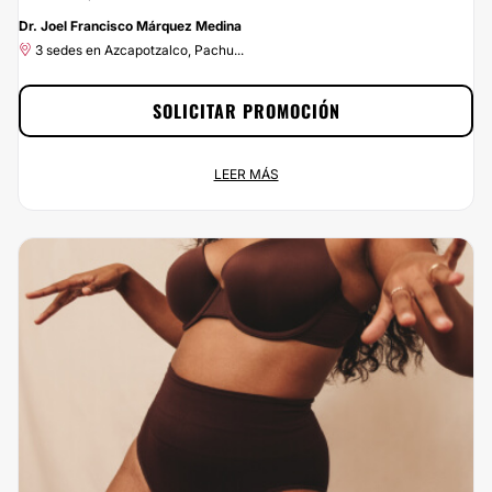
-10%
Dr. Joel Francisco Márquez Medina
3 sedes en Azcapotzalco, Pachu...
SOLICITAR PROMOCIÓN
Promoción especial: 10% de Dr. Joel Francisco Márquez
LEER MÁS
Medina
Promoción permamente
3 sedes en Azcapotzalco, Pachu...
¡Ponle buena cara a la vida por menos de lo que esperas! En Multiestetica.mx
podrás contratar los servicios de Dr. Joel Francisco Márquez Medina y estar
como siempre has soñado. ¡Aprovecha el 10% de descuento ya!