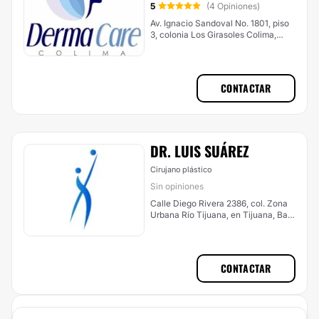
5
(4 Opiniones)
Av. Ignacio Sandoval No. 1801, piso
3, colonia Los Girasoles Colima,
Col., Tlaxcala
CONTACTAR
DR. LUIS SUÁ​REZ
Cirujano plástico
Sin opiniones
Calle Diego Rivera 2386, col. Zona
Urbana Río Tijuana, en Tijuana, Baja
California, CP. 22010, Tlaxcala
CONTACTAR