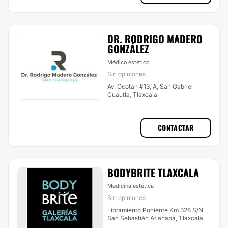
DR. RODRIGO MADERO
GONZÁLEZ
Médico estético
Sin opiniones
Av. Ocotan #13, A, San Gabriel
Cuautla, Tlaxcala
CONTACTAR
BODYBRITE TLAXCALA
Medicina estética
Sin opiniones
Libramiento Poniente Km 328 S/N
San Sebastián Atlahapa, Tlaxcala