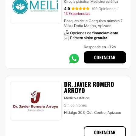
Cirugía plástica, Medicina estética
4.9
(99 Opiniones)
·
13 Experiencias
Bosques de la Conquista número 7
Villas Doña Marina, Apizaco
Opciones de
financiamiento
Primera visita
gratuita
Responde en
+72h
CONTACTAR
DR. JAVIER ROMERO
ARROYO
Médico estético
Sin opiniones
Hidalgo 303, Col. Centro, Apizaco
CONTACTAR