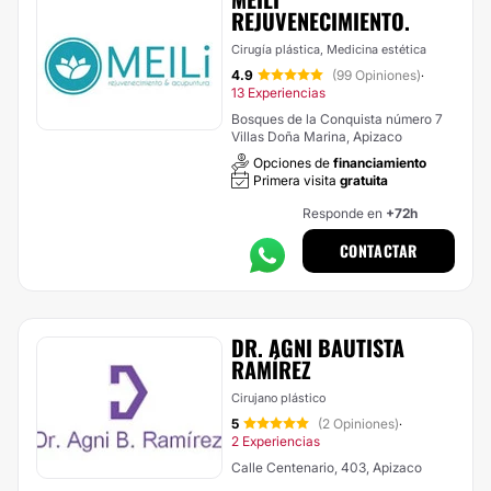
REJUVENECIMIENTO.
Cirugía plástica, Medicina estética
4.9
(99 Opiniones)
·
13 Experiencias
Bosques de la Conquista número 7
Villas Doña Marina, Apizaco
Opciones de
financiamiento
Primera visita
gratuita
Responde en
+72h
CONTACTAR
DR. AGNI BAUTISTA
RAMÍREZ
Cirujano plástico
5
(2 Opiniones)
·
2 Experiencias
Calle Centenario, 403, Apizaco