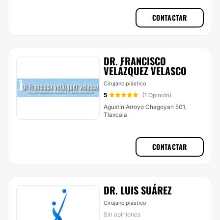
CONTACTAR
DR. FRANCISCO
VELÁZQUEZ VELASCO
Cirujano plástico
5
(1 Opinión)
Agustín Arroyo Chagoyan 501,
Tlaxcala
CONTACTAR
DR. LUIS SUÁ​REZ
Cirujano plástico
Sin opiniones