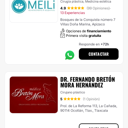
Cirugía plástica, Medicina estética
4.9
(99 Opiniones)
·
13 Experiencias
Bosques de la Conquista número 7
Villas Doña Marina, Apizaco
Opciones de
financiamiento
Primera visita
gratuita
Responde en
+72h
CONTACTAR
DR. FERNANDO BRETÓN
MORA HERNÁNDEZ
Cirujano plástico
5
(1 Opinión)
Prol. de La Reforma 113, La Cañada,
90114 Ocotlán, Tlax., Tlaxcala