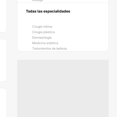
Todas las especialidades
Cirugía íntima
Cirugía plástica
Dermatología
Medicina estética
Tratamientos de belleza