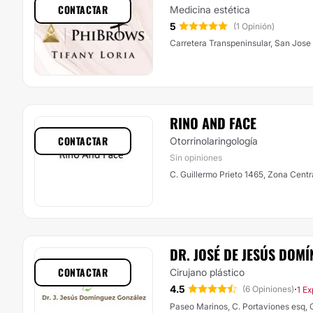
CONTACTAR
Medicina estética
5
(1 Opinión)
Carretera Transpeninsular, San Jose
RINO AND FACE
CONTACTAR
Otorrinolaringología
Sin opiniones
C. Guillermo Prieto 1465, Zona Centr
DR. JOSÉ DE JESÚS DOM
CONTACTAR
Cirujano plástico
4.5
·
(6 Opiniones)
1 Ex
Paseo Marinos, C. Portaviones esq, 