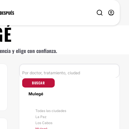
 DESPUÉS
GÉ
ncia y elige con confianza.
BUSCAR
Mulegé
Todas las ciudades
La Paz
Los Cabos
Mulegé