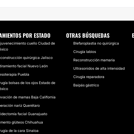
AMIENTOS POR ESTADO
OTRAS BÚSQUEDAS
juvenecimiento cuello Ciudad de
Blefaroplastia no quirúrgica
xico
Cirugía labios
construcción quirúrgica Jalisco
Reconstrucción mamaria
tiramiento facial Nuevo León
Ultrasonidos de alta intensidad
soterapia Puebla
Cirugía reparadora
rugía bolsas de los ojos Estado de
Baipás gástrico
xico
evación de mamas Baja California
eración nariz Querétaro
tidectomía facial Guanajuato
mento glúteos Chihuahua
rugía de la cara Sinaloa