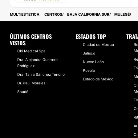
MULTIESTETICA
CENTROS
BAJA CALIFORNIA SUR
MULEGÉ
ÚLTIMOS CENTROS
ESTADOS TOP
TRAT
VISTOS
Ciudad de México
Re
Mé
Cbi Medical Spa
Jalisco
Re
Dra. Alejandra Guerrero
Nuevo León
Rodriguez
Es
Puebla
Dra. Tania Sánchez Tenorio
Me
Estado de México
Dr. Paul Morales
Ci
Mé
Saudé
El
Op
Ri
Au
Ci