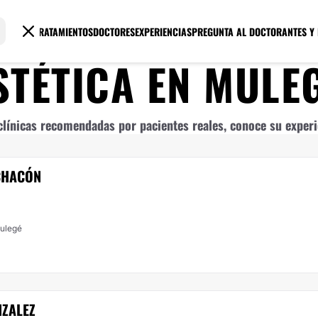
TRATAMIENTOS
DOCTORES
EXPERIENCIAS
PREGUNTA AL DOCTOR
ANTES Y
STÉTICA
EN
MULE
línicas recomendadas por pacientes reales, conoce su experie
CHACÓN
Mulegé
NZALEZ