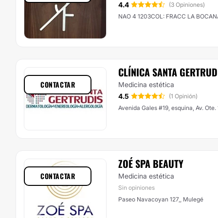
4.4
(3 Opiniones)
NAO 4 1203COL: FRACC LA BOCANA
CLÍNICA SANTA GERTRUD
CONTACTAR
Medicina estética
4.5
(1 Opinión)
Avenida Gales #19, esquina, Av. Ote.
ZOÉ SPA BEAUTY
CONTACTAR
Medicina estética
Sin opiniones
Paseo Navacoyan 127,, Mulegé