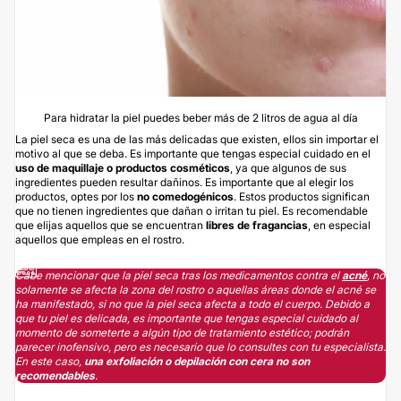
Para hidratar la piel puedes beber más de 2 litros de agua al día
La piel seca es una de las más delicadas que existen, ellos sin importar el
motivo al que se deba. Es importante que tengas especial cuidado en el
uso de maquillaje o productos cosméticos
, ya que algunos de sus
ingredientes pueden resultar dañinos. Es importante que al elegir los
productos, optes por los
no comedogénicos
. Estos productos significan
que no tienen ingredientes que dañan o irritan tu piel. Es recomendable
que elijas aquellos que se encuentran
libres de fragancias
, en especial
aquellos que empleas en el rostro.
Cabe mencionar que la piel seca tras los medicamentos contra el
acné
, no
solamente se afecta la zona del rostro o aquellas áreas donde el acné se
ha manifestado, si no que la piel seca afecta a todo el cuerpo. Debido a
que tu piel es delicada, es importante que tengas especial cuidado al
momento de someterte a algún tipo de tratamiento estético; podrán
parecer inofensivo, pero es necesario que lo consultes con tu especialista.
En este caso,
una exfoliación o depilación con cera no son
recomendables
.