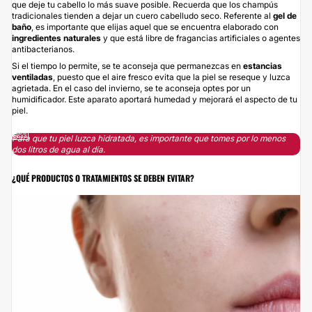
que deje tu cabello lo más suave posible. Recuerda que los champús
tradicionales tienden a dejar un cuero cabelludo seco. Referente al
gel de
baño
, es importante que elijas aquel que se encuentra elaborado con
ingredientes naturales
y que está libre de fragancias artificiales o agentes
antibacterianos.
Si el tiempo lo permite, se te aconseja que permanezcas en
estancias
ventiladas
, puesto que el aire fresco evita que la piel se reseque y luzca
agrietada. En el caso del invierno, se te aconseja optes por un
humidificador. Este aparato aportará humedad y mejorará el aspecto de tu
piel.
Para que tu piel luzca hidratada, es importante que tomes por lo menos
dos litros de agua al día.
¿QUÉ PRODUCTOS O TRATAMIENTOS SE DEBEN EVITAR?