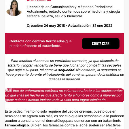
Licenciada en Comunicación y Máster en Periodismo.
Actualmente, redacto contenidos sobre medicina y cirugía
estética, belleza, salud y bienestar.
Creación: 24 may 2018 · Actualización: 31 ene 2022
Contacta con centros Verificados
que
CONTACTAR
puedan ofrecerte el tratamiento.
Para muchos al acné es un verdadero tormento, ya que después de
tratarlo y lograr vencerlo, se tiene que luchar por combatir las secuelas
que deja a su paso, tal como la
sequedad
. No obstante, la sequedad se
hace presente durante el tratamiento del acné, empeorando la estética de
quienes lo padecen.
Este tipo de enfermedad cutánea no solamente afecta a los adolescentes.
Lo que sí es un hecho es que afecta tanto a hombres como a mujeres por
igual; quienes luchan incluso toda la vida para lograr eliminarlo.
Este padecimiento no sólo requiere del uso de
cremas
, puesto que en
ocasiones se agrava aún más; es por ello que las personas que lo padecen
acuden a consulta con el dermatólogopara comenzar con un tratamiento
farmacológico
. Si bien, los fármacos contra el acné suelen ser efectivos