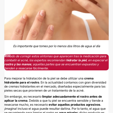
Es importante que tomes por lo menos dos litros de agua al día
A modo de corregir estos síntomas que aparecen tras la medicación para
combatir el acné, los expertos recomiendan
hidratar la piel
, en especial el
rostro y las manos
; aquellas partes que se encuentran expuestas y
tienden a resecarse fácilmente.
Para mejorar la hidratación de la piel se debe utilizar una
crema
hidratante para el rostro
. En la actualidad contamos con gran diversidad
de cremas hidratantes en el mercado, diseñadas especialmente para las
pieles secas que provienen de un tratamiento de la acné.
Sin embargo, es necesario
limpiar adecuadamente el rostro antes de
aplicar la crema
. Debido a que tu piel se encuentra sensible y tiende a
resecarse mucho, es necesario
evitar aquellos productos agresivos
.
¡Imagina! incluso el agua puede resultar dañina. Por lo tanto, el agua que
se recomienda para limpiar el rostro es
agua micelar
; dicho producto es