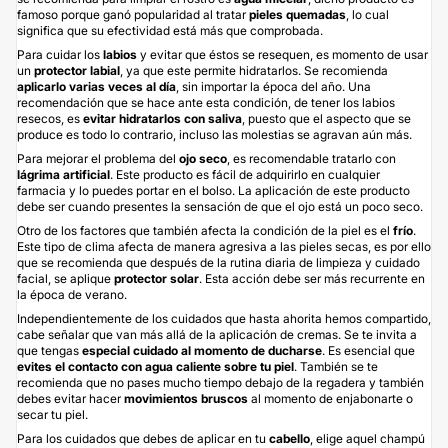
famoso porque ganó popularidad al tratar
pieles quemadas
, lo cual
significa que su efectividad está más que comprobada.
Para cuidar los
labios
y evitar que éstos se resequen, es momento de usar
un
protector labial
, ya que este permite hidratarlos. Se recomienda
aplicarlo varias veces al día
, sin importar la época del año. Una
recomendación que se hace ante esta condición, de tener los labios
resecos, es
evitar hidratarlos con saliva
, puesto que el aspecto que se
produce es todo lo contrario, incluso las molestias se agravan aún más.
Para mejorar el problema del
ojo seco
, es recomendable tratarlo con
lágrima artificial
. Este producto es fácil de adquirirlo en cualquier
farmacia y lo puedes portar en el bolso. La aplicación de este producto
debe ser cuando presentes la sensación de que el ojo está un poco seco.
Otro de los factores que también afecta la condición de la piel es el
frío
.
Este tipo de clima afecta de manera agresiva a las pieles secas, es por ello
que se recomienda que después de la rutina diaria de limpieza y cuidado
facial, se aplique
protector solar
. Esta acción debe ser más recurrente en
la época de verano.
Independientemente de los cuidados que hasta ahorita hemos compartido,
cabe señalar que van más allá de la aplicación de cremas. Se te invita a
que tengas
especial cuidado al momento de ducharse
. Es esencial que
evites el contacto con agua caliente sobre tu piel
. También se te
recomienda que no pases mucho tiempo debajo de la regadera y también
debes evitar hacer
movimientos bruscos
al momento de enjabonarte o
secar tu piel.
Para los cuidados que debes de aplicar en tu
cabello
, elige aquel champú