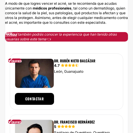
A modo de que logres vencer el acné, se te recomienda que acudas
únicamente con
médicos profesionales
, tal como un dermatólogo, quien
conoce la salud de la piel, sus patologías, qué productos la afectan y que
otros la protegen. Asimismo, antes de elegir cualquier medicamento contra
el acné, es importante que lo consultes con este especialista.
↪️Aquí
también podrás conocer la experiencia que han tenido otras
usuarias sobre este tema👈
DR. RUBÉN NIETO BALCÁZAR
4.7
León, Guanajuato
CONTACTAR
DR. FRANCISCO HERNÁNDEZ
5
Santiago de Querétaro, Querétaro