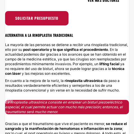
VER MÁS DOCTORES
SOLICITAR PRESUPUESTO
ALTERNATIVA A LA RINOPLASTIA TRADICIONAL
La mayoría de las personas se detiene a recibir una rinoplastia tradicional,
ello por su
post operatorio y lo que significa el procedimiento
. En la
actualidad podemos dar gracias a los avances que se han obtenido en el
campo de la medicina estética, ya que las cirugías son reemplazadas por
procedimientos mínimamente invasivos. Por ejemplo, un
lifting facial
ya
no requiere del uso de bisturí, ahora se puede lograr gracias a la
técnica
con láser
y las mejoras son excelentes.
En cuanto a la mejora de la nariz, la
rinoplastia ultrasónica
da paso a
resultados verdaderamente eficientes y semejantes a los de una
rinoplastia convencional y sin verse en la necesidad de sufrir mucho.
La rinoplastia ultrasónica consiste en emplear un bisturí piezoeléctrico
especial, el cual permite actuar con mucho más precisión; entonces, el
traumatismo será mucho menor.
Gracias a que el traumatismo que vive el paciente es menor,
se reduce el
sangrado y la manifestación de hematomas e inflamación en la zona
;
por lo cual, el post operatorio es liviano y menos doloroso. A todo esto, el