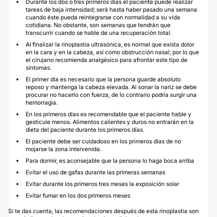
Durante los dos o tres primeros días el paciente puede realizar
tareas de baja intensidad; será hasta haber pasado una semana
cuando éste pueda reintegrarse con normalidad a su vida
cotidiana. No obstante, son semanas que tendrán que
transcurrir cuando se hable de una recuperación total.
Al finalizar la rinoplastia ultrasónica, es normal que exista dolor
en la cara y en la cabeza, así como obstrucción nasal; por lo que
el cirujano recomienda analgésico para afrontar este tipo de
síntomas.
El primer día es necesario que la persona guarde absoluto
reposo y mantenga la cabeza elevada. Al sonar la nariz se debe
procurar no hacerlo con fuerza, de lo contrario podría surgir una
hemorragia.
En los primeros días es recomendable que el paciente hable y
gesticule menos. Alimentos calientes y duros no entrarán en la
dieta del paciente durante los primeros días.
El paciente debe ser cuidadoso en los primeros días de no
mojarse la zona intervenida.
Para dormir, es aconsejable que la persona lo haga boca arriba
Evitar el uso de gafas durante las primeras semanas
Evitar durante los primeros tres meses la exposición solar
Evitar fumar en los dos primeros meses
Si te das cuenta, las recomendaciones después de esta rinoplastia son