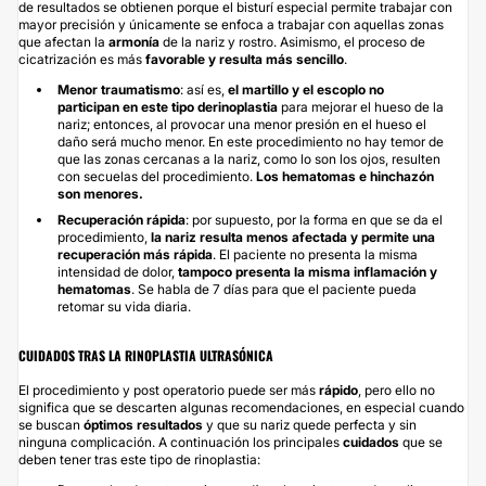
de resultados se obtienen porque el bisturí especial permite trabajar con
mayor precisión y únicamente se enfoca a trabajar con aquellas zonas
que afectan la
armonía
de la nariz y rostro. Asimismo, el proceso de
cicatrización es más
favorable y resulta más sencillo
.
Menor traumatismo
: así es,
el martillo y el escoplo no
participan en este tipo de
rinoplastia
para mejorar el hueso de la
nariz; entonces, al provocar una menor presión en el hueso el
daño será mucho menor. En este procedimiento no hay temor de
que las zonas cercanas a la nariz, como lo son los ojos, resulten
con secuelas del procedimiento.
Los hematomas e hinchazón
son menores.
Recuperación rápida
: por supuesto, por la forma en que se da el
procedimiento,
la nariz resulta menos afectada y permite una
recuperación más rápida
. El paciente no presenta la misma
intensidad de dolor,
tampoco presenta la misma inflamación y
hematomas
. Se habla de 7 días para que el paciente pueda
retomar su vida diaria.
CUIDADOS TRAS LA RINOPLASTIA ULTRASÓNICA
El procedimiento y post operatorio puede ser más
rápido
, pero ello no
significa que se descarten algunas recomendaciones, en especial cuando
se buscan
óptimos resultados
y que su nariz quede perfecta y sin
ninguna complicación. A continuación los principales
cuidados
que se
deben tener tras este tipo de rinoplastia: