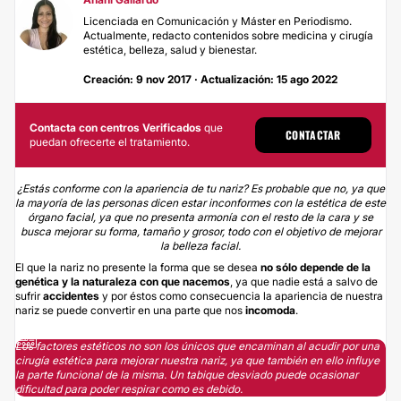
Licenciada en Comunicación y Máster en Periodismo.
Actualmente, redacto contenidos sobre medicina y cirugía
estética, belleza, salud y bienestar.
Creación: 9 nov 2017 · Actualización: 15 ago 2022
Contacta con centros Verificados
que
CONTACTAR
puedan ofrecerte el tratamiento.
¿Estás conforme con la apariencia de tu nariz? Es probable que no, ya que
la mayoría de las personas dicen estar inconformes con la estética de este
órgano facial, ya que no presenta armonía con el resto de la cara y se
busca mejorar su forma, tamaño y grosor, todo con el objetivo de mejorar
la belleza facial.
El que la nariz no presente la forma que se desea
no sólo depende de la
genética y la naturaleza con que nacemos
, ya que nadie está a salvo de
sufrir
accidentes
y por éstos como consecuencia la apariencia de nuestra
nariz se puede convertir en una parte que nos
incomoda
.
Los factores estéticos no son los únicos que encaminan al acudir por una
cirugía estética para mejorar nuestra nariz, ya que también en ello influye
la parte funcional de la misma. Un tabique desviado puede ocasionar
dificultad para poder respirar como es debido.