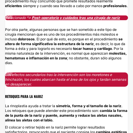
procedimiento muy concurrido que promete resultados realmente
eficientes
siempre y cuando sea llevado a cabo por manos
profesionales
.
Relacionado ↪️
Post-operatorio y cuidados tras una cirugía de nariz
Por otra parte, algunas personas que se han sometido a este tipo de
cirugía mencionan que es uno de los procedimientos más molestos e
incluso
dolorosos
. El por qué de esto, es porque en el procedimiento
se
altera de forma significativa la estructura de la nariz
, es decir, lo que da
forma a ésta y para lograrlo es necesario
tocar hueso y cartílago
. Por la
misma naturaleza de la intervención, es normal que aparezcan
molestias,
hematomas e inflamación en la zona
; no obstante, duran sólo algunos
días.
Los efectos secundarios tras la intervención son los moretones e
hinchazón, los cuales abarcan hasta el área de los ojos y tardan semanas
en desaparecer.
RETOQUES PARA LA NARIZ
La rinoplastia ayuda a tratar la
simetría, forma y el tamaño de la nariz
.
Los retoques que puede atender este procedimiento son:
cambia la forma
de la punta de la nariz y puente, aumenta y reduce las aletas nasales,
alinea las aletas con el labio.
El colocar o retirar tejido en la nariz permite lograr resultados
satisfactorios, provocando que el paciente consiga los
cambios estéticos