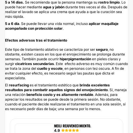
5 a 14 días.
Se recomienda que la persona mantenga su
rostro limpio
. Lo
puede hacer mediante
agua y jabón
durante tres veces al día. Después de
realizar el lavado se aplica una crema que ayuda a que la curación sea
más rápida.
5 a 6 día
. Se puede llevar una vida normal, incluso
aplicar maquillaje
acompañado con protección solar
.
Efectos adversos tras el tratamiento
Este tipo de tratamiento ablativo se caracteriza por ser
seguro
, no
obstante, existen casos en los que el enrojecimiento se prolonga durante
semanas. También puede ocurrir
hiperpigmentación
en pieles claras y
surgir
cicatrices secundarias
. Este efecto adverso es muy común cuando
se trata la zona del
cuello y escote
, en personas con tez oscura. A fin de
evitar cualquier efecto, es necesario seguir las pautas que dicta el
especialista.
El
resurfacing
es el tratamiento estético que
brinda excelentes
resultados para combatir aquellos signos del envejecimiento
. Sí, maneja
una relación
beneficio costo y es altamente rentable
. Además, para
apreciar los resultados se puede desde la primera sesión. No obstante,
cuando el paciente decide realizarse el tratamiento en una sola sesión, sí
es necesario pedir días de baja; una semana por lo menos.
MEILI REJUVENECIMIENTO.
4.9