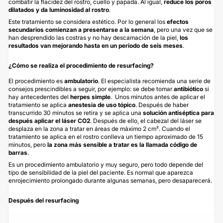
combatir la flacidez del rostro, cuello y papada. Al igual,
reduce los poros
dilatados y da luminosidad al rostro
.
Este tratamiento se considera estético. Por lo general los
efectos
secundarios comienzan a presentarse a la semana
, pero una vez que se
han desprendido las costras y no hay descamación de la piel,
los
resultados van mejorando hasta en un periodo de seis meses
.
¿Cómo se realiza el procedimiento de resurfacing?
El procedimiento es
ambulatorio
. El especialista recomienda una serie de
consejos prescindibles a seguir, por ejemplo: se debe tomar
antibiótico
si
hay antecedentes del
herpes simple
. Unos minutos antes de aplicar el
tratamiento se aplica
anestesia de uso tópico
. Después de haber
transcurrido 30 minutos se retira y se aplica una
solución antiséptica para
después aplicar el láser CO2
. Después de ello, el cabezal del láser se
desplaza en la zona a tratar en áreas de máximo 2 cm². Cuando el
tratamiento se aplica en el rostro conlleva un tiempo aproximado de 15
minutos, pero
la zona más sensible a tratar es la llamada código de
barras
.
Es un procedimiento ambulatorio y muy seguro, pero todo depende del
tipo de sensibilidad de la piel del paciente. Es normal que aparezca
enrojecimiento prolongado durante algunas semanas, pero desaparecerá.
Después del resurfacing