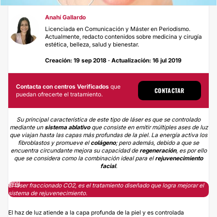
Anahí Gallardo
Licenciada en Comunicación y Máster en Periodismo.
Actualmente, redacto contenidos sobre medicina y cirugía
estética, belleza, salud y bienestar.
Creación: 19 sep 2018 · Actualización: 16 jul 2019
Contacta con centros Verificados
que
CONTACTAR
puedan ofrecerte el tratamiento.
Su principal característica de este tipo de láser es que se controlado
mediante un
sistema ablativo
que consiste en emitir múltiples ases de luz
que viajan hasta las capas más profundas de la piel. La energía activa los
fibroblastos y promueve el
colágeno
; pero además, debido a que se
encuentra circundante mejora su capacidad de
regeneración
, es por ello
que se considera como la combinación ideal para el
rejuvenecimiento
facial
.
El láser fraccionado CO2, es el tratamiento diseñado que logra mejorar el
sistema de rejuvenecimiento.
El haz de luz atiende a la capa profunda de la piel y es controlada