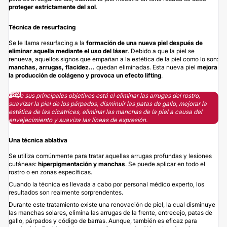
proteger estrictamente del sol
.
Técnica de resurfacing
Se le llama resurfacing a la
formación de una nueva piel después de
eliminar aquella mediante el uso del láser
. Debido a que la piel se
renueva, aquellos signos que empañan a la estética de la piel como lo son:
manchas, arrugas, flacidez...
quedan eliminadas. Esta nueva piel
mejora
la producción de colágeno y provoca un efecto lifting
.
Entre sus principales objetivos está el eliminar las arrugas del rostro,
suavizar la piel de los párpados, disminuir las patas de gallo, mejorar la
estética de las cicatrices, eliminar las manchas de la piel a causa del
envejecimiento y suaviza las líneas de expresión.
Una técnica ablativa
Se utiliza comúnmente para tratar aquellas arrugas profundas y lesiones
cutáneas:
hiperpigmentación y manchas
. Se puede aplicar en todo el
rostro o en zonas específicas.
Cuando la técnica es llevada a cabo por personal médico experto, los
resultados son realmente sorprendentes.
Durante este tratamiento existe una renovación de piel, la cual disminuye
las manchas solares, elimina las arrugas de la frente, entrecejo, patas de
gallo, párpados y código de barras. Aunque, también es eficaz para