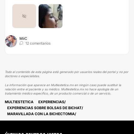
MiiC
12 comentarios
Todo el contenido de esta página está generado por usuarios reales del portal y no por
doctores o especialistas.
La información que aparece en Multiestetica.mx en ningún caso puede sustituir la
relación entre el paciente y su médico. Multiestetica.mx no hace apología de un
tratamiento médico específico, de un producto comercial o de un servicio.
MULTIESTETICA
EXPERIENCIAS
EXPERIENCIAS SOBRE BOLSAS DE BICHAT
MARAVILLADA CON LA BICHECTOMIA