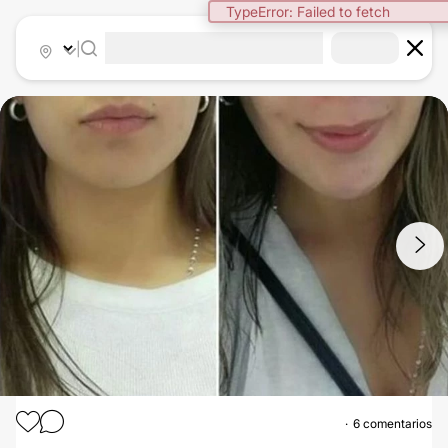
TypeError: Failed to fetch
|
1
/
2
6 comentarios
BOLSAS DE BICHAT