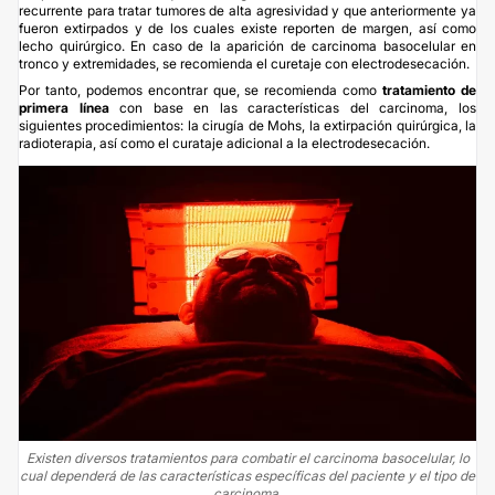
recurrente para tratar tumores de alta agresividad y que anteriormente ya
fueron extirpados y de los cuales existe reporten de margen, así como
lecho quirúrgico. En caso de la aparición de carcinoma basocelular en
tronco y extremidades, se recomienda el curetaje con electrodesecación.
Por tanto, podemos encontrar que, se recomienda como
tratamiento de
primera línea
con base en las características del carcinoma, los
siguientes procedimientos: la cirugía de Mohs, la extirpación quirúrgica, la
radioterapia, así como el curataje adicional a la electrodesecación.
Existen diversos tratamientos para combatir el carcinoma basocelular, lo
cual dependerá de las características específicas del paciente y el tipo de
carcinoma.