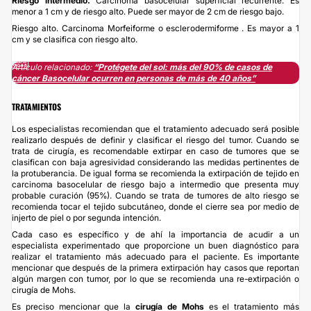
Riesgo intermedio.
Carcinoma basocelular superficial recurrente. Es
menor a 1 cm y de riesgo alto. Puede ser mayor de 2 cm de riesgo bajo.
Riesgo alto. Carcinoma Morfeiforme o esclerodermiforme . Es mayor a 1
cm y se clasifica con riesgo alto.
Artículo relacionado:
“Protégete del sol: más del 90% de casos de
cáncer Basocelular ocurren en personas de más de 40 años”
TRATAMIENTOS
Los especialistas recomiendan que el tratamiento adecuado será posible
realizarlo después de definir y clasificar el riesgo del tumor. Cuando se
trata de cirugía, es recomendable extirpar en caso de tumores que se
clasifican con baja agresividad considerando las medidas pertinentes de
la protuberancia. De igual forma se recomienda la extirpación de tejido en
carcinoma basocelular de riesgo bajo a intermedio que presenta muy
probable curación (95%). Cuando se trata de tumores de alto riesgo se
recomienda tocar el tejido subcutáneo, donde el cierre sea por medio de
injerto de piel o por segunda intención.
Cada caso es específico y de ahí la importancia de acudir a un
especialista experimentado que proporcione un buen diagnóstico para
realizar el tratamiento más adecuado para el paciente. Es importante
mencionar que después de la primera extirpación hay casos que reportan
algún margen con tumor, por lo que se recomienda una re-extirpación o
cirugía de Mohs.
Es preciso mencionar que la
cirugía de Mohs
es el tratamiento más