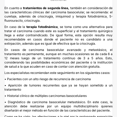
En cuanto a
tratamientos de segunda línea,
también en consideración de
las características clínicas del carcinoma basocelular, se recomienda: el
curetaje, además de criocirugía, imiquimod y terapia fotodinámica, 5-
fluorouracilo, criocirugía.
En caso de la
terapia fotodinámica
, se toma como una alternativa para
tratar el carcinoma cuando este es superficial y el tratamiento quirúrgico
llega a estar contraindicado. De igual forma, esta opción resulta muy
recomendable en casos donde el paciente no es candidato a una
extirpación, además que es igual de efectiva que la criocirugía.
En casos de carcinoma basocelular avanzado y metastásico, el
tratamiento es permanente, aunque en muchas ocasiones se da cada 6 a
12 meses luego de un tratamiento continuo de 3 a 5 años. Esto,
considerando las posibilidades económicas del paciente o la institución
de salud a la que acuden en caso de contar con atención gratuita.
Los especialistas recomiendan este seguimiento en los siguientes casos:
• Pacientes con un alto riesgo de recurrencia de carcinoma
• Aparición de tumores recurrentes que ya se hayan sometido a un
tratamiento
• Historial clínico de múltiples carcinomas basocelulares
• Diagnóstico de carcinoma basocelular metastásico. En este caso, la
atención debe realizarse por un equipo multidisciplinario quienes
diseñarán el mejor método en función de las características del paciente.
Como se ha visto, las afectaciones a la piel por la prolongada exposición