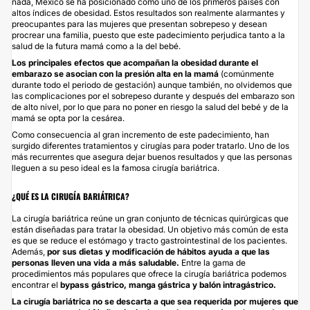
nada, México se ha posicionado como uno de los primeros países con
altos índices de obesidad. Estos resultados son realmente alarmantes y
preocupantes para las mujeres que presentan sobrepeso y desean
procrear una familia, puesto que este padecimiento perjudica tanto a la
salud de la futura mamá como a la del bebé.
Los principales efectos que acompañan la obesidad durante el
embarazo se asocian con la presión alta en la mamá
(comúnmente
durante todo el periodo de gestación) aunque también, no olvidemos que
las complicaciones por el sobrepeso durante y después del embarazo son
de alto nivel, por lo que para no poner en riesgo la salud del bebé y de la
mamá se opta por la cesárea.
Como consecuencia al gran incremento de este padecimiento, han
surgido diferentes tratamientos y cirugías para poder tratarlo. Uno de los
más recurrentes que asegura dejar buenos resultados y que las personas
lleguen a su peso ideal es la famosa cirugía bariátrica.
¿QUÉ ES LA CIRUGÍA BARIÁTRICA?
La
cirugía bariátrica
reúne un gran conjunto de técnicas quirúrgicas que
están diseñadas para tratar la obesidad. Un objetivo más común de esta
es que se reduce el estómago y tracto gastrointestinal de los pacientes.
Además,
por sus dietas y modificación de hábitos ayuda a que las
personas lleven una vida a más saludable.
Entre la gama de
procedimientos más populares que ofrece la cirugía bariátrica podemos
encontrar el
bypass gástrico, manga gástrica y
balón intragástrico
.
La cirugía bariátrica no se descarta a que sea requerida por mujeres que