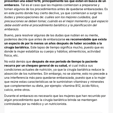
presentan una edad fértil, principalmente las que están en busca de un
embarazo.
Tal es el caso que las mujeres comienzan a prepararse y
toman algunos de los procedimientos antes de quedarse embarazadas. Es
en este punto donde hay cierto declive, ya que comienzan a surgir las
dudas y preocupaciones de:
cuáles son los mejores cuidados, qué
precauciones se deben tomar, cuándo es el mejor momento y qué espacio
debe existir entre el procedimiento bariátrico y la planificación del
embarazo.
Bueno, para resolver algunas de las dudas que nublan en su mente,
podemos decirle que antes de embarazarse
es recomendable que exista
un espacio de por lo menos un años después de haber accedido a la
cirugía bariátrica.
Este lapso de tiempo significa mucho, puesto que es
donde la mujer estabiliza su cuerpo y hábitos; alimenticios, actividad
física, etc.
No está demás que
después de ese periodo de tiempo la paciente
recurra por un chequeo general de su salud,
el cual indica sus
condiciones actuales de nutrición, ya que la cirugía bariátrica reduce la
absorción de los nutrientes. Sin embargo, no se alarme, esto no precede a
una interferencia más para quedarse embarazada, puesto que a la mujer
que reúne estas características se le suministran vitaminas y minerales
que complementen su
dieta
, por ejemplo: vitamina B12, ácido fólico,
calcio, entre otros.
Durante el embarazo es necesario que las mujeres que han recurrido por
algún procedimiento que la cirugía bariátrica brinda se mantengan
controladas por su médico y un nutricionista.