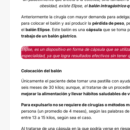
obesidad, existe Elipse, el
balón intragástrico q
Anteriormente la cirugía con mayor demanda para adelga
para colocar el balón y así producir la
pérdida de peso
, p
el
balón Elipse
. Este balón es una
cápsula
que se toma pa
trabajo de un
balón gástríco
.
Elipse, es un dispositivo en forma de cápsula que se utili
especialidad, ya que logra resultados efectivos sin tener 
Colocación del balón
Únicamente el paciente debe tomar una pastilla con ayud
seis meses de 30 kilos; aunque, al tratarse de un proced
mejorar la alimentación y llevar hábitos saludables de v
Para expulsarlo no se requiere de cirugías o métodos m
persona (un promedio de 4 meses), según las palabras d
entre 13 a 15 kilos, según sea el caso.
Al tratarse de una cápsula en la que podría verse en riesg