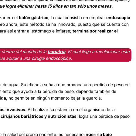
ue logra eliminar hasta 15 kilos en tan sólo unos meses.
zar era el
balón gástrico
, la cual consistía en emplear
endoscopia
ero ahora, este método se ha innovado, puesto que se cuenta con
ra así entrar al estómago e inflarse;
termina por realizar el
za dentro del mundo de la
bariatria
. El cual llega a revolucionar esta
que acudir a una cirugía endoscópica.
a de agua. Su eficacia señala que provoca una perdida de peso en
imiento que ayuda a la pérdida de peso, depende también de
ida
, no permite en ningún momento bajar la guardia.
ás invasivos
. Al finalizar su estancia en el organismo de la
e
cirujanos bariátricos y nutricionistas
, logra una pérdida de peso
o la salud del propio paciente, es necesario
ingerirla bajo