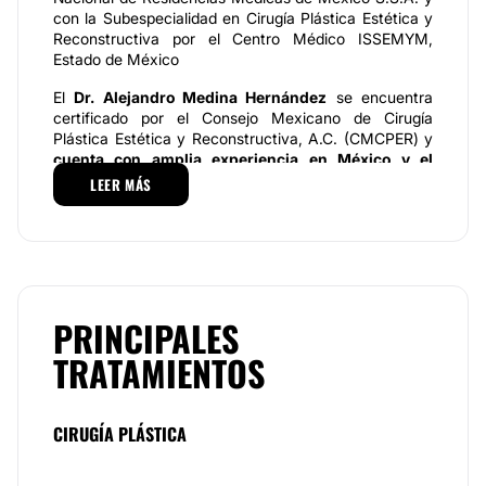
con la Subespecialidad en Cirugía Plástica Estética y
Reconstructiva por el Centro Médico ISSEMYM,
Estado de México
El
Dr. Alejandro Medina Hernández
se encuentra
certificado por el Consejo Mexicano de Cirugía
Plástica Estética y Reconstructiva, A.C. (CMCPER) y
cuenta con amplia experiencia en México y el
extranjero:
Rinoplastía Estética Hospital Ruber
LEER MÁS
Internacional Madrid, España; Hand Fractures
Managment American Osteosynthesis Manhattan,
NY, US; Flap Dissection Course Mayo Clinic & Chang
Gung University Rochester, MN, US
Especialidades
PRINCIPALES
Entre los procedimientos que realiza con gran
TRATAMIENTOS
profesionalismo y ética médica están: cirugía
estética: rinoplastia, blefaroplastia, lifting facial,
ritidectomía, otoplastía, mamoplastía de aumento,
reducción mamaria y mastopexia, abdominoplastía,
CIRUGÍA PLÁSTICA
liposucción, aumento glúteo, toxina botulínica y
rellenos faciales; cirugía reconstructiva:
reconstrucción cáncer de piel, reconstrucción facial