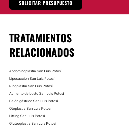
SOLICITAR PRESUPUESTO
Posibilidad de videoconsulta:
No
Balón gástrico
Bypass Gástrico
Financiación o facilidades de pago:
Manga Gástrica
TRATAMIENTOS
No
Banda gástrica
RELACIONADOS
Abdominoplastia San Luis Potosí
Liposucción San Luis Potosí
Rinoplastia San Luis Potosí
Aumento de busto San Luis Potosí
Balón gástrico San Luis Potosí
Otoplastia San Luis Potosí
Lifting San Luis Potosí
Gluteoplastia San Luis Potosí