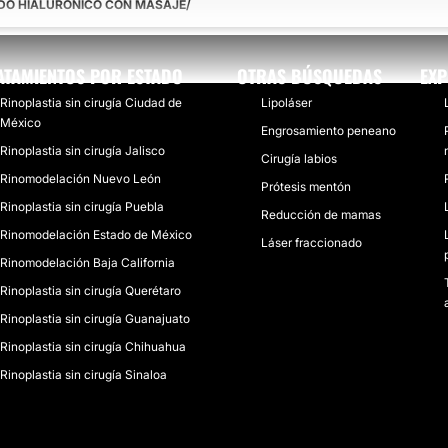
DO HIALURÓNICO CON MASAJE
ATAMIENTOS POR ESTADO
OTRAS BÚSQUEDAS
EXP
Rinoplastia sin cirugía Ciudad de
Lipoláser
México
Engrosamiento peneano
Rinoplastia sin cirugía Jalisco
Cirugía labios
Rinomodelación Nuevo León
Prótesis mentón
Rinoplastia sin cirugía Puebla
Reducción de mamas
Rinomodelación Estado de México
Láser fraccionado
Rinomodelación Baja California
Rinoplastia sin cirugía Querétaro
Rinoplastia sin cirugía Guanajuato
Rinoplastia sin cirugía Chihuahua
Rinoplastia sin cirugía Sinaloa