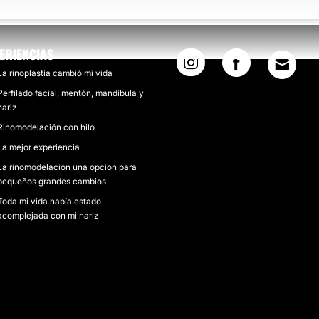
ERIENCIAS
La rinoplastía cambió mi vida
Perfilado facial, mentón, mandíbula y
nariz
Rinomodelación con hilo
La mejor experiencia
La rinomodelacion una opcion para
pequeños grandes cambios
Toda mi vida había estado
acomplejada con mi nariz