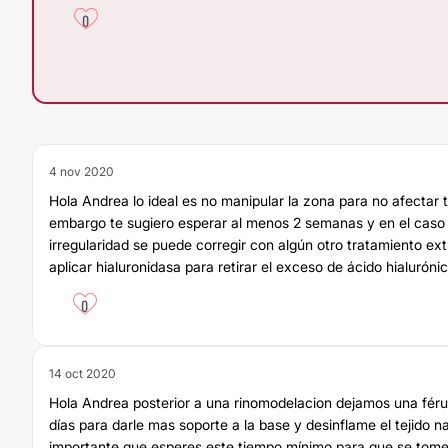
0
4 nov 2020
Hola Andrea lo ideal es no manipular la zona para no afectar t
embargo te sugiero esperar al menos 2 semanas y en el caso
irregularidad se puede corregir con algún otro tratamiento ex
aplicar hialuronidasa para retirar el exceso de ácido hialuróni
0
14 oct 2020
Hola Andrea posterior a una rinomodelacion dejamos una féru
días para darle mas soporte a la base y desinflame el tejido n
importante que esperes este tiempo mínimo para que se tome