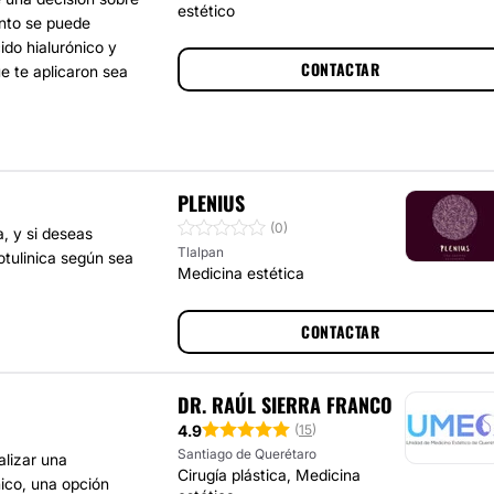
estético
ento se puede
ido hialurónico y
CONTACTAR
ue te aplicaron sea
PLENIUS
(0)
, y si deseas
Tlalpan
botulinica según sea
Medicina estética
CONTACTAR
DR. RAÚL SIERRA FRANCO
4.9
(
15
)
Santiago de Querétaro
alizar una
Cirugía plástica, Medicina
nico, una opción