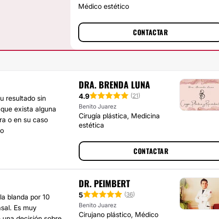
Médico estético
CONTACTAR
DRA. BRENDA LUNA
4.9
(
21
)
u resultado sin
Benito Juarez
 que exista alguna
Cirugía plástica, Medicina
tra o en su caso
estética
co
CONTACTAR
DR. PEIMBERT
5
(
36
)
la blanda por 10
Benito Juarez
asal. Es muy
Cirujano plástico, Médico
 una decisión sobre