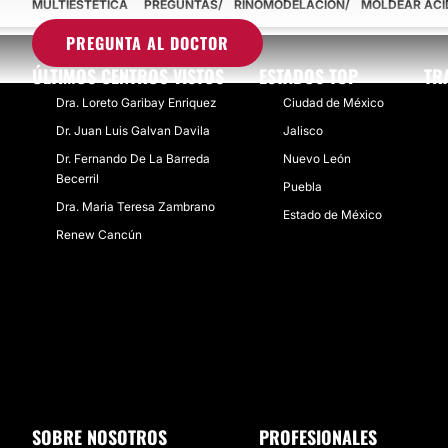
MULTIESTETICA
PREGUNTAS
RINOMODELACIÓN
MOLDEAR ÁCI
PREGUNTA AL DOCTOR
ÚLTIMOS CENTROS VISTOS
ESTADOS TOP
TR
Dra. Loreto Garibay Enriquez
Ciudad de México
Dr. Juan Luis Galvan Davila
Jalisco
Dr. Fernando De La Barreda
Nuevo León
Becerril
Puebla
Dra. Maria Teresa Zambrano
Estado de México
Renew Cancún
SOBRE NOSOTROS
PROFESIONALES