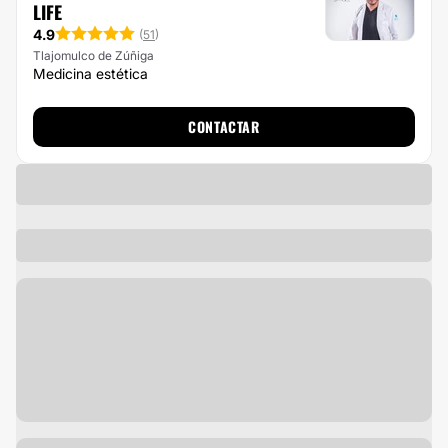
LIFE
4.9
(
51
)
Tlajomulco de Zúñiga
Medicina estética
CONTACTAR