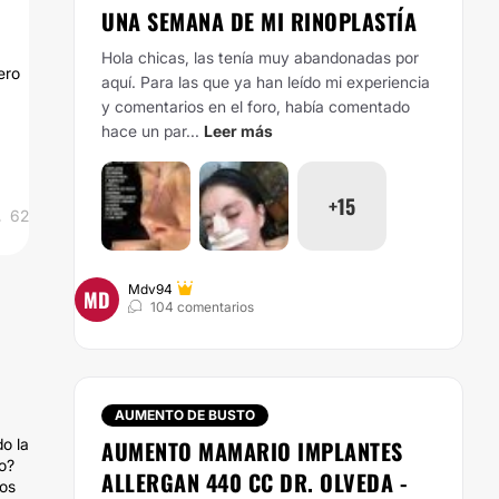
UNA SEMANA DE MI RINOPLASTÍA
Hola chicas, las tenía muy abandonadas por
ero
aquí. Para las que ya han leído mi experiencia
y comentarios en el foro, había comentado
hace un par...
Leer más
+15
62
Mdv94
MD
104 comentarios
AUMENTO DE BUSTO
o la
AUMENTO MAMARIO IMPLANTES
o?
ALLERGAN 440 CC DR. OLVEDA -
dos