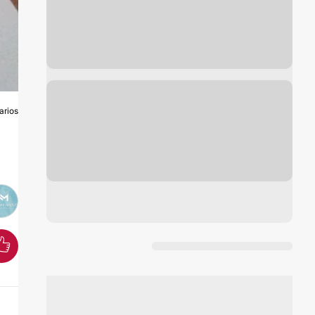
arios
O