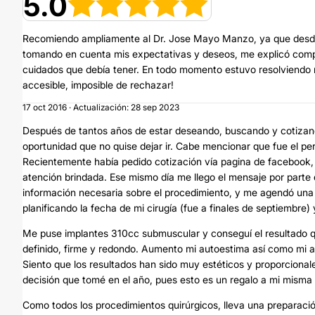
5.0
Recomiendo ampliamente al Dr. Jose Mayo Manzo, ya que desde 
tomando en cuenta mis expectativas y deseos, me explicó comple
cuidados que debía tener. En todo momento estuvo resolviendo m
accesible, imposible de rechazar!
17 oct 2016 · Actualización: 28 sep 2023
Después de tantos años de estar deseando, buscando y cotizan
oportunidad que no quise dejar ir. Cabe mencionar que fue el p
Recientemente había pedido cotización vía pagina de facebook, a
atención brindada. Ese mismo día me llego el mensaje por parte
información necesaria sobre el procedimiento, y me agendó una
planificando la fecha de mi cirugía (fue a finales de septiembre
Me puse implantes 310cc submuscular y conseguí el resultado q
definido, firme y redondo. Aumento mi autoestima así como mi a
Siento que los resultados han sido muy estéticos y proporcional
decisión que tomé en el año, pues esto es un regalo a mi misma 
Como todos los procedimientos quirúrgicos, lleva una preparaci