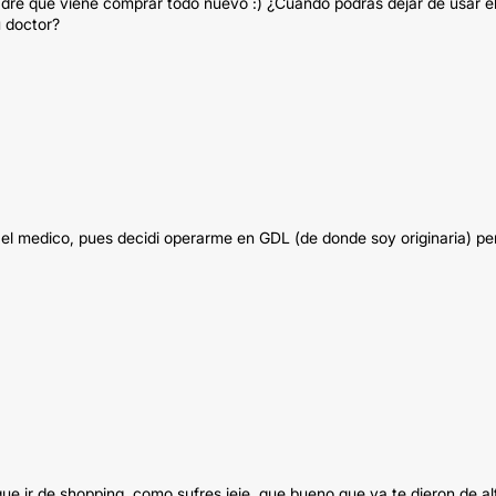
o padre que viene comprar todo nuevo :) ¿Cuándo podrás dejar de usar e
u doctor?
 el medico, pues decidi operarme en GDL (de donde soy originaria) pe
 que ir de shopping, como sufres jeje, que bueno que ya te dieron de al