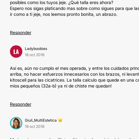
posibles como los tuyos jeje. ¿Qué talla eres ahora?
Espero nos sigas platicando mas sobre como sigues para que la
ir como a ti jeje, nos leemos pronto bonita, un abrazo.
Responder
Ladyboobies
LA
18 oct 2016
Así es, aún no cumplo el mes operada, y entre los cuidados prin
arriba, no hacer esfuerzos innecesarios con los brazos, ni lev
kitoscell para las cicatrices. La talla calculo que quede en una
míos pequeños (32a-b) ya ni de chiste me quedan!
Responder
Giuli_MultiEstetica
19 oct 2016