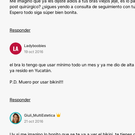
Me imagino que ya les dijiste adiós a tus bras viejos jeje, es l
post quirúrgico? ¿sigues yendo a consulta de seguimiento con t
Espero todo siga súper bien bonita.
Responder
Ladyboobies
LA
19 oct 2016
el bra lo tengo que usar mínimo todo un mes y ya me dio de alta
ya resido en Yucatán.
P.D. Muero por usar bikini!!!
Responder
Giuli_MultiEstetica
21 oct 2016
Uy si me imagino lo bonito que se te va a ver el bikini, te tienes