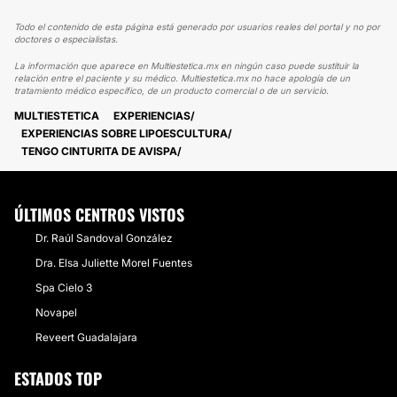
Todo el contenido de esta página está generado por usuarios reales del portal y no por
doctores o especialistas.
La información que aparece en Multiestetica.mx en ningún caso puede sustituir la
relación entre el paciente y su médico. Multiestetica.mx no hace apología de un
tratamiento médico específico, de un producto comercial o de un servicio.
MULTIESTETICA
EXPERIENCIAS
EXPERIENCIAS SOBRE LIPOESCULTURA
TENGO CINTURITA DE AVISPA
ÚLTIMOS CENTROS VISTOS
Dr. Raúl Sandoval González
Dra. Elsa Juliette Morel Fuentes
Spa Cielo 3
Novapel
Reveert Guadalajara
ESTADOS TOP