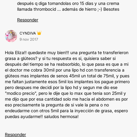
después q diga tomandolas oro 15 días y una crema
llamada thrombocid ... además de hierro ;-) Besotes
Responder
CYNDIVA
9 nov 2017
Hola Eliza!! quedaste muy bien!!! una pregunta te transferieron
grasa a glúteos? y si tu respuesta es si, quisiera saber si
después del tiempo se ha reabsorbido, lo que pasa es que a mi
el doctor me cobra 30mil por una lipo hd con transferencia a
glúteos mas implantes de senos 45mil un total de 75mil, y pues
me faltan justamente esos 5mil los implantes los pague primero
pero despues me decidi por la lipo hd y segun me dio ese
"modico precio", pero le dije que lo max que tenia son 25mil y
me dijo que por esa cantidad solo me hacia el abdomen es por
eso precisamente la pregunta de si vale la pena o no
endeudarme con otros 5mil para la inyección de grasa, espero
puedas ayudarme!! saludos hermosa!
Responder