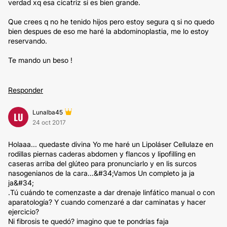
verdad xq esa cicatriz si es bien grande.
Que crees q no he tenido hijos pero estoy segura q si no quedo
bien despues de eso me haré la abdominoplastia, me lo estoy
reservando.
Te mando un beso !
Responder
Lunalba45
LU
24 oct 2017
Holaaa... quedaste divina Yo me haré un Lipoláser Cellulaze en
rodillas piernas caderas abdomen y flancos y lipofilling en
caseras arriba del glúteo para pronunciarlo y en lis surcos
nasogenianos de la cara...&#34;Vamos Un completo ja ja
ja&#34;
.Tú cuándo te comenzaste a dar drenaje linfático manual o con
aparatología? Y cuando comenzaré a dar caminatas y hacer
ejercicio?
Ni fibrosis te quedó? imagino que te pondrías faja