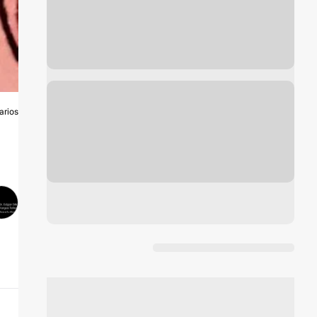
arios
A