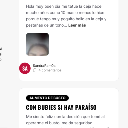
Hola muy buen dia me tatue la ceja hace
mucho años como 10 mas o menos lo hice
porqué tengo muy poquito bello en la ceja y
pestañas de un tono...
Leer más
i
si
o
SandraRam0s
SA
4 comentarios
AUMENTO DE BUSTO
CON BUBIES SI HAY PARAÍSO
Me siento feliz con la decisión que tomé al
operarme el busto, me da seguridad