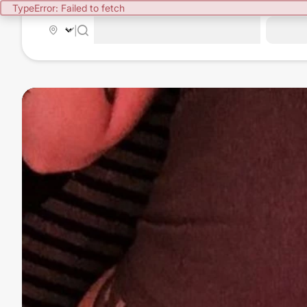
TypeError: Failed to fetch
|