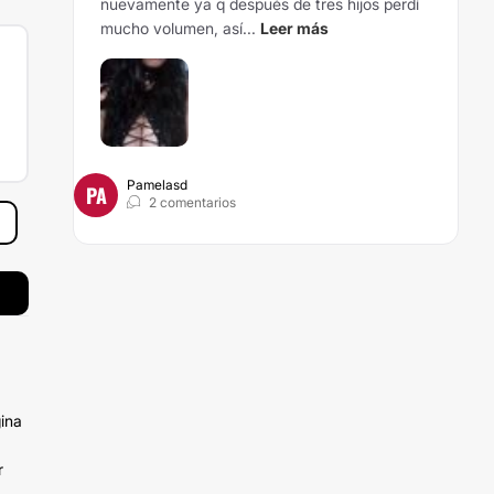
nuevamente ya q después de tres hijos perdí
mucho volumen, así...
Leer más
Pamelasd
PA
2 comentarios
ina
r