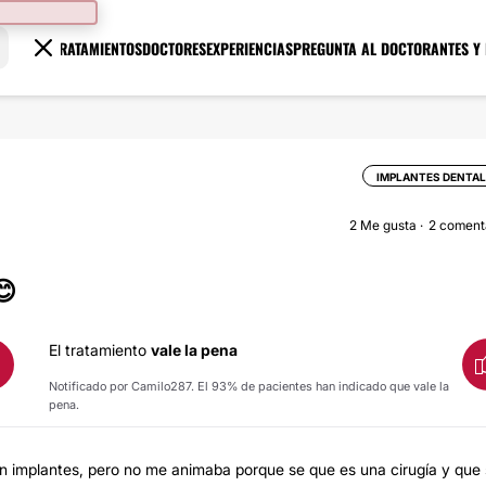
TRATAMIENTOS
DOCTORES
EXPERIENCIAS
PREGUNTA AL DOCTOR
ANTES Y
IMPLANTES DENTA
2
Me gusta
2 coment
😊
El tratamiento
vale la pena
Notificado por Camilo287. El 93% de pacientes han indicado que vale la
pena.
n implantes, pero no me animaba porque se que es una cirugía y que s