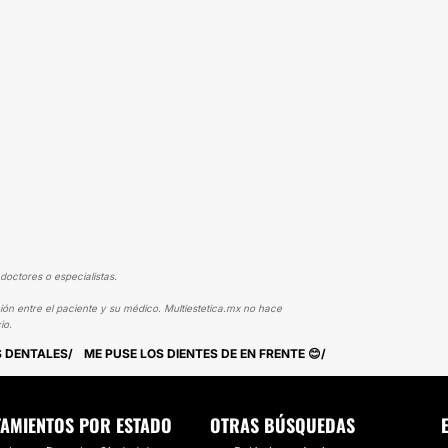
doctores o especialistas.
ión entre el paciente y su médico. Multiestetica.mx no hace
io.
S DENTALES
ME PUSE LOS DIENTES DE EN FRENTE 😊
TAMIENTOS POR ESTADO
OTRAS BÚSQUEDAS