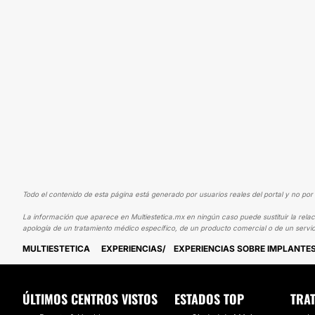
Todo el contenido de esta página está generado por usuarios reales del portal y no por 
La información que aparece en Multiestetica.mx en ningún caso puede sustituir la relac
apología de un tratamiento médico específico, de un producto comercial o de un servic
MULTIESTETICA
EXPERIENCIAS
EXPERIENCIAS SOBRE IMPLANTE
ÚLTIMOS CENTROS VISTOS
ESTADOS TOP
TRA