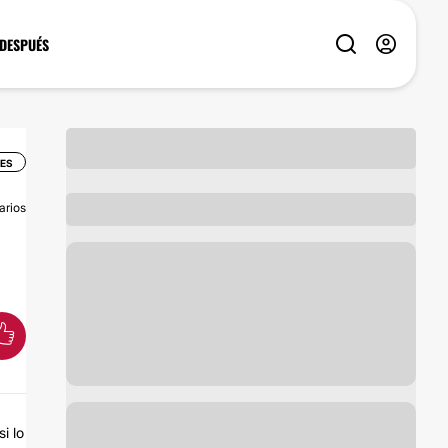
 DESPUÉS
LES
arios
i lo