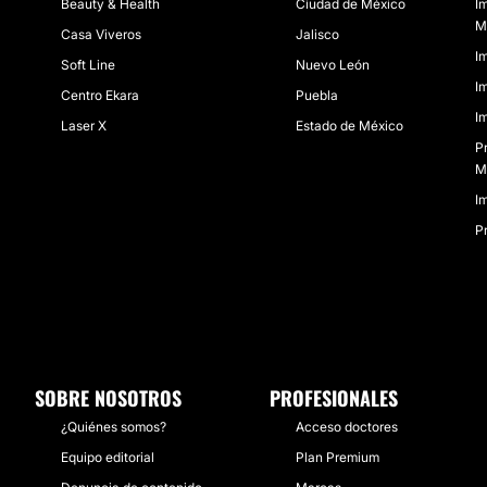
Beauty & Health
Ciudad de México
I
M
Casa Viveros
Jalisco
I
Soft Line
Nuevo León
I
Centro Ekara
Puebla
I
Laser X
Estado de México
P
M
I
P
SOBRE NOSOTROS
PROFESIONALES
¿Quiénes somos?
Acceso doctores
Equipo editorial
Plan Premium