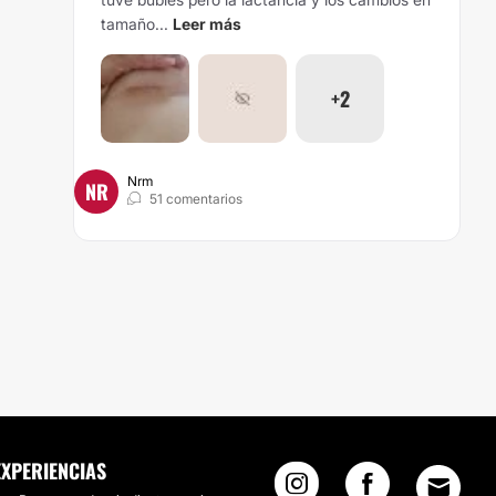
tamaño...
Leer más
+2
Nrm
NR
51 comentarios
EXPERIENCIAS