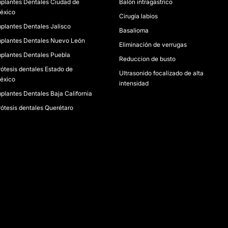
mplantes Dentales Ciudad de
Balón intragástrico
éxico
Cirugía labios
mplantes Dentales Jalisco
Basalioma
mplantes Dentales Nuevo León
Eliminación de verrugas
mplantes Dentales Puebla
Reduccion de busto
rótesis dentales Estado de
Ultrasonido focalizado de alta
éxico
intensidad
mplantes Dentales Baja California
rótesis dentales Querétaro