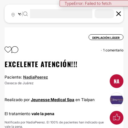
TypeError: Failed to fetch
|
DEPILACIÓN LÁSER
1 comentario
EXCELENTE ATENCIÓN!!!
Paciente:
NadiaPeerez
NA
Oaxaca de Juárez
Realizado por
Jeunesse Medical Spa
en Tlalpan
El tratamiento
vale la pena
Notificado por NadiaPeerez. El 100% de pacientes han indicado que
vale la pena.