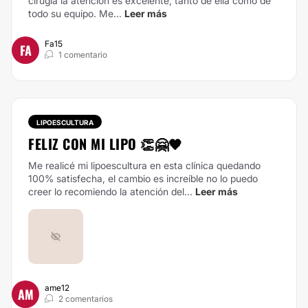
cirugía la atención es excelente, tanto de ella como de
todo su equipo. Me...
Leer más
Fa15
FA
1 comentario
LIPOESCULTURA
FELIZ CON MI LIPO 👏🤗🧡
Me realicé mi lipoescultura en esta clínica quedando
100% satisfecha, el cambio es increíble no lo puedo
creer lo recomiendo la atención del...
Leer más
ame12
AM
2 comentarios