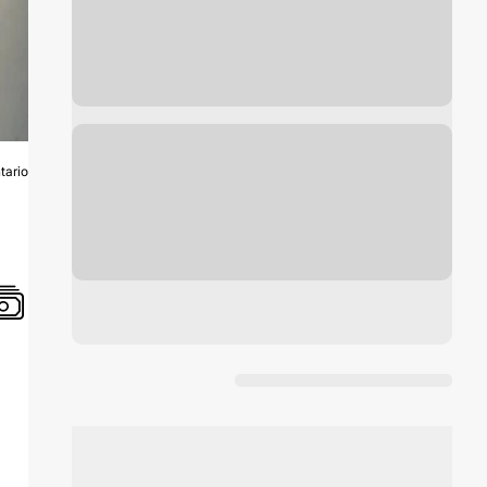
tario
O