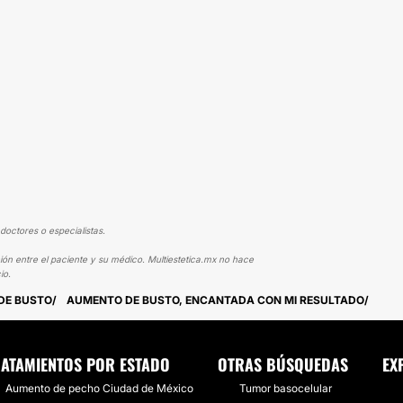
doctores o especialistas.
ión entre el paciente y su médico. Multiestetica.mx no hace
io.
DE BUSTO
AUMENTO DE BUSTO, ENCANTADA CON MI RESULTADO
ATAMIENTOS POR ESTADO
OTRAS BÚSQUEDAS
EX
Aumento de pecho Ciudad de México
Tumor basocelular