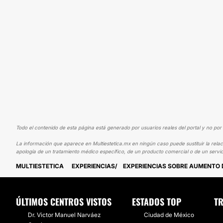
Todo el contenido de esta página está generado por usuarios reales del portal y no por 
La información que aparece en Multiestetica.mx en ningún caso puede sustituir la relac
apología de un tratamiento médico específico, de un producto comercial o de un servic
MULTIESTETICA
EXPERIENCIAS
EXPERIENCIAS SOBRE AUMENTO 
ÚLTIMOS CENTROS VISTOS
ESTADOS TOP
TR
Dr. Victor Manuel Narváez
Ciudad de México