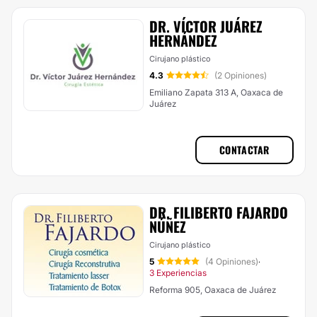
DR. VÍCTOR JUÁREZ
HERNÁNDEZ
Cirujano plástico
4.3
(2 Opiniones)
Emiliano Zapata 313 A, Oaxaca de
Juárez
CONTACTAR
DR. FILIBERTO FAJARDO
NÚÑEZ
Cirujano plástico
5
(4 Opiniones)
·
3 Experiencias
Reforma 905, Oaxaca de Juárez