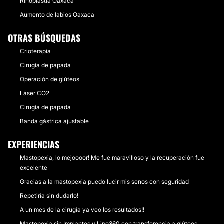
Rinoplastia Oaxaca
Aumento de labios Oaxaca
OTRAS BÚSQUEDAS
Crioterapia
Cirugía de papada
Operación de glúteos
Láser CO2
Cirugía de papada
Banda gástrica ajustable
EXPERIENCIAS
Mastopexia, lo mejoooor! Me fue maravilloso y la recuperación fue
excelente
Gracias a la mastopexia puedo lucir mis senos con seguridad
Repetiría sin dudarlo!
A un mes de la cirugía ya veo los resultados!!
Mastopexia sin Implantes y Lipo360 con transferencia a glúteos