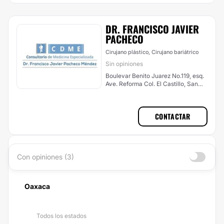
DR. FRANCISCO JAVIER
PACHECO
Cirujano plástico, Cirujano bariátrico
Sin opiniones
Boulevar Benito Juarez No.119, esq.
Ave. Reforma Col. El Castillo, San
Juan Bautista Tuxtepec
CONTACTAR
Con opiniones (3)
Oaxaca
Todos los estados