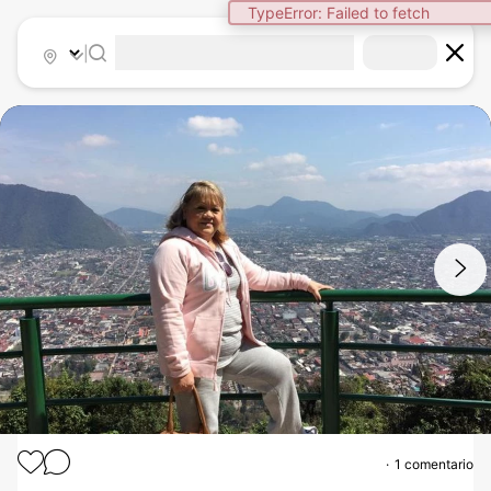
|
1
/
3
1 comentario
MANGA GÁSTRICA