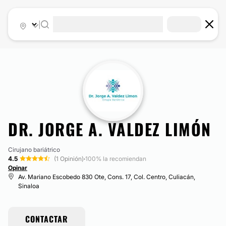
|
DR. JORGE A. VALDEZ LIMÓN
Cirujano bariátrico
4.5
(1 Opinión)
·
100% la recomiendan
Opinar
Av. Mariano Escobedo 830 Ote, Cons. 17, Col. Centro, Culiacán,
Sinaloa
CONTACTAR