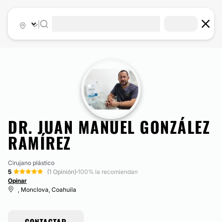
|
DR. JUAN MANUEL GONZÁLEZ
RAMÍREZ
Cirujano plástico
5
(1 Opinión)
·
100% la recomiendan
Opinar
, Monclova, Coahuila