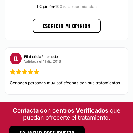
1 Opinión
·
100% la recomiendan
No
Financiación o facilidades de pago:
ESCRIBIR MI OPINIÓN
No
EliaLeticiaPalomodel
EL
Validada el 11 dic 2018
Conozco personas muy satisfechas con sus tratamientos
Contacta con centros Verificados
que
puedan ofrecerte el tratamiento.