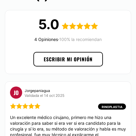
para llevarlo a cabo. Ya sea que te quieras someter a
un aumento de volumen, reducirlo o cambiarlo por
una reconstrucción postmastectomía, él es la mejor
5.0
opción, ya que cuenta con los mejores materiales
que te ayudarán a lograr no solo el tamaño que
quieres sino la naturalidad que a las mujeres les
interesa mantener. Mediante una cirugía corta y por
4 Opiniones
·
100% la recomiendan
medio de incisiones pequeñas (que irán
desapareciendo con el tiempo) el introducirá a tu
pecho implantes de la mejor calidad que no
ESCRIBIR MI OPINIÓN
provocarán rechazo ni derrames.
Los procedimientos de la cirugía plástica moderna en
la actualidad se realizan con la tecnología dejando
resultados como antes no se creía, entre ellos están;
liposucciones ultrasónicas, radiofrecuencia y
Jorgepaniagua
JO
Validada el 14 oct 2025
contractura interna y externa de la piel con
aparatología de radiofrecuencia o láser.
RINOPLASTIA
También contamos con prendas elásticas
Un excelente médico cirujano, primero me hizo una
postquirúrgicas, materiales que modifican y
valoración para saber si era ver si era candidato para la
complementan la figura después de la cirugía y
cirugía y sí lo era, su método de valoración y habla es muy
aparatología que en conjunto te dará menos
profesional, fue muy técnico al explicarme el
inflamación, dolor y mejores resultados en poco