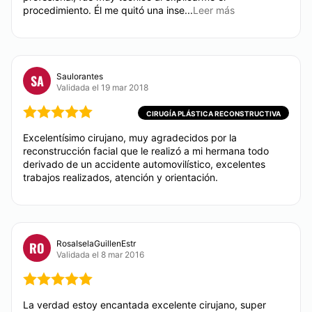
procedimiento. Él me quitó una inse...
Leer más
tiempo.
También hay rellenos faciales y productos que llevan
a relajar la musculatura facial, los cuales son de
buena calidad, para que tu rostro se vea más
fresco y verte menos cansada (o).
Saulorantes
SA
Validada el 19 mar 2018
Localización
CIRUGÍA PLÁSTICA RECONSTRUCTIVA
El Dr. Facundo Javier Parada Ovalle tiene su
Excelentísimo cirujano, muy agradecidos por la
consultorio en la ciudad de Tuxtla Gutiérrez, Chiapas.
reconstrucción facial que le realizó a mi hermana todo
Ahí podrá darte toda la asesoría necesaria para que
derivado de un accidente automovilístico, excelentes
lleves a cabo todo tipo de cirugías plásticas,
trabajos realizados, atención y orientación.
estéticas y reconstructivas de manera efectiva.
Posibilidad de videoconsulta:
No
RosaIselaGuillenEstr
RO
Financiación o facilidades de pago:
Validada el 8 mar 2016
No
La verdad estoy encantada excelente cirujano, super