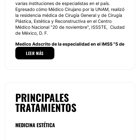
varias instituciones de especialistas en el país.
Egresado cómo Médico Cirujano por la UNAM, realizó
la residencia médica de Cirugía General y de Cirugía
Plástica, Estética y Reconstructiva en el Centro
Médico Nacional "20 de noviembre", ISSSTE, Ciudad
de México, D. F.
Medico Adscrito de la especialidad en el IMSS "5 de
Mayo"
LEER MÁS
Medico Adscrito de la especialidad del ISSSTE
Hospital "Belisario Domínguez"
Presidente del Colegio de Cirujanos Plásticos
Estética
y Reconstructiva del Estado de Chiapas
PRINCIPALES
Miembro de la Asociación Mexicana de Cirugía
Plástica Miembro del Consejo de Cirugía Plástica
TRATAMIENTOS
Miembro de la FILACP
(Federación
Iberolatinoamericana de Cirugía Plástica)
MEDICINA ESTÉTICA
Miembro de la ASPS
(American Society of Plastic
Surgeons)