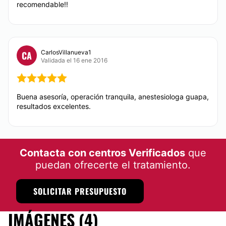
recomendable!!
CarlosVillanueva1
CA
Validada el 16 ene 2016
Buena asesoría, operación tranquila, anestesiologa guapa,
resultados excelentes.
Contacta con centros Verificados
que
puedan ofrecerte el tratamiento.
SOLICITAR PRESUPUESTO
IMÁGENES (4)