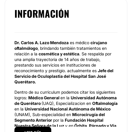
INFORMACIÓN
Dr. Carlos A. Lazo Mendoza
es médico
cirujano
oftalmólogo
, brindando también tratamientos en
relación a la
cosmética y estética
. Se respalda por
una amplia trayectoria de 14 años de trabajo,
prestando sus servicios en instituciones de
reconocimiento y prestigio. actualmente es
Jefe del
Servicio de Oculoplastia del
Hospital San José
Querétaro.
Dentro de su curriculum podemos citar los siguientes
logros:
Médico General
en la
Universidad Autónoma
de Querétaro
(UAQ), Especializacion en
Oftalmología
en la
Universidad Nacional Autónoma de México
(UNAM), Sub-especialidad en
Microcirugía del
Segmento Anterior
por la
Fundación Hospital
Nuestra Señora de la Luz
y en
Órbita, Párpado y Vía
lagrimal
por el
Hospital Adolfo López Mateos.
​