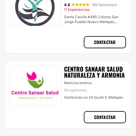
4.8
(69 Opiniones)
·
11 Experiencias
Santa Cecilia #465 Colonia San
Jorge Pueblo Nuevo Metepec,
Metepec
CONTACTAR
CENTRO SANAAR SALUD
NATURALEZA Y ARMONÍA
Medicina estética
Sin opiniones
Hortencias no 24 Izcalli II, Metepec
CONTACTAR