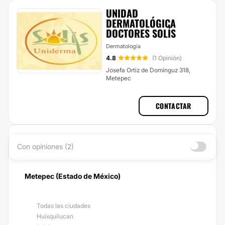
UNIDAD
DERMATOLÓGICA
DOCTORES SOLÍS
Dermatología
4.8
(1 Opinión)
Josefa Ortiz de Domínguz 318,
Metepec
CONTACTAR
Con opiniones (2)
Metepec (Estado de México)
Todas las ciudades
Huixquilucan