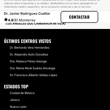
relación entre el paciente y su médico. Multiestetica.mx no hace apología de un
tratamiento médico específico, de un producto comercial o de un servicio.
Dr. Javier Rodríguez Cuéllar
MULTIESTETICA
EXPERIENCIAS
CONTACTAR
EXPERIENCIAS SOBRE RECONSTRUCCIÓN MAMARIA
4.8
(8)
·
Monterrey
LOS ÁNGELES QUE CAMBIARON MI VIDA
ÚLTIMOS CENTROS VISTOS
​Dr. Bernardo Vera Hernández
​Dr. Alejandro Aulis González
​Dra. Rebeca Pérez Astorga
​Dra. María René Suárez Aricéaga
​Dr. Francisco Alberto Vallejo López
ESTADOS TOP
Ciudad de México
Jalisco
Nuevo León