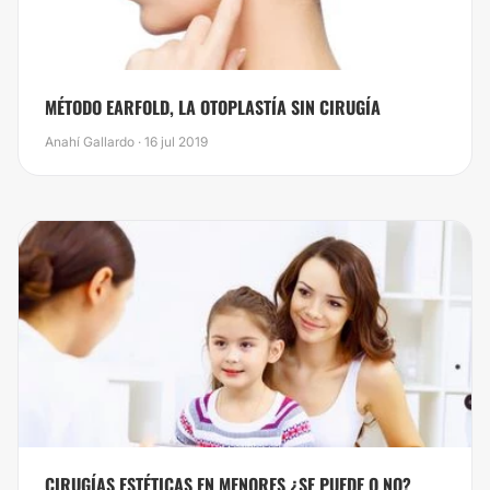
​MÉTODO EARFOLD, LA OTOPLASTÍA SIN CIRUGÍA
Anahí Gallardo · 16 jul 2019
​CIRUGÍAS ESTÉTICAS EN MENORES ¿SE PUEDE O NO?