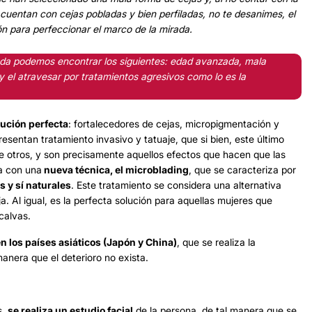
cuentan con cejas pobladas y bien perfiladas, no te desanimes, el
n para perfeccionar el marco de la mirada.
ada podemos encontrar los siguientes: edad avanzada, mala
y el atravesar por tratamientos agresivos como lo es la
lución perfecta
: fortalecedores de cejas,
micropigmentación
y
esentan tratamiento invasivo y tatuaje, que si bien, este último
re otros, y son precisamente aquellos efectos que hacen que las
a con una
nueva técnica, el microblading
, que se caracteriza por
s y sí naturales
. Este tratamiento se considera una alternativa
. Al igual, es la perfecta solución para aquellas mujeres que
calvas.
en los países asiáticos (Japón y China)
, que se realiza la
manera que el deterioro no exista.
s,
se realiza un estudio facial
de la persona, de tal manera que se