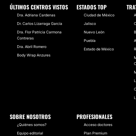
ÚLTIMOS CENTROS VISTOS
ESTADOS TOP
TRA
Dra. Adriana Cardenas
Ciudad de México
A
Dr. Carlos Lizarraga García
Jalisco
C
Dra. Flor Patricia Carmona
Nuevo León
B
Contreras
Puebla
A
Dra. Abril Romero
Estado de México
R
Body Wrap Anzures
M
C
M
L
C
L
SOBRE NOSOTROS
PROFESIONALES
¿Quiénes somos?
Acceso doctores
Equipo editorial
Plan Premium