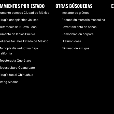
TAMIENTOS POR ESTADO
OTRAS BÚSQUEDAS
E
umento pompas Ciudad de México
Implante de glúteos
irugía oncoplástica Jalisco
Reducción mamaria masculina
lefarocalasia Nuevo León
Levantamiento de senos
umento de labios Puebla
Remodelación corporal
ellenos faciales Estado de México
Hialuronidasa
amoplastia reductiva Baja
Eliminación arrugas
alifornia
esoterapia Querétaro
ipoescultura Guanajuato
irugía facial Chihuahua
ifting Sinaloa