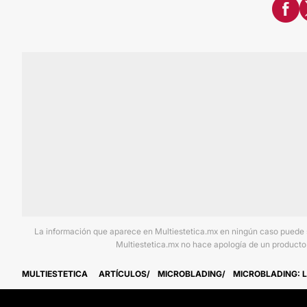
La información que aparece en Multiestetica.mx en ningún caso puede sus
Multiestetica.mx no hace apología de un producto 
MULTIESTETICA
ARTÍCULOS
MICROBLADING
MICROBLADING: L