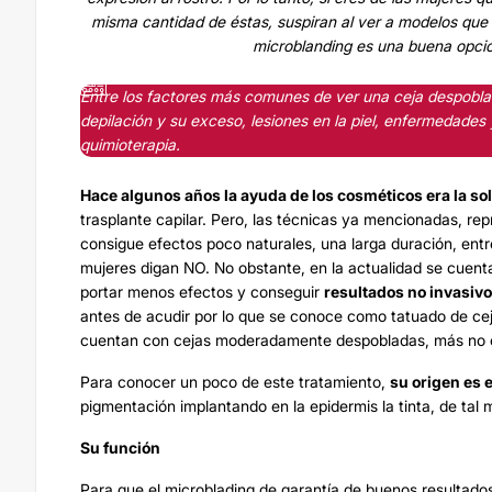
misma cantidad de éstas, suspiran al ver a modelos que 
microblanding es una buena opció
Entre los factores más comunes de ver una ceja despobl
depilación y su exceso, lesiones en la piel, enfermedades 
quimioterapia.
Hace algunos años la ayuda de los cosméticos era la so
trasplante capilar
. Pero, las técnicas ya mencionadas, repr
consigue efectos poco naturales, una larga duración, ent
mujeres digan NO. No obstante, en la actualidad se cuent
portar menos efectos y conseguir
resultados no invasivo
antes de acudir por lo que se conoce como tatuado de ceja
cuentan con cejas moderadamente despobladas, más no 
Para conocer un poco de este tratamiento,
su origen es 
pigmentación implantando en la epidermis la tinta, de tal 
Su función
Para que el microblading de garantía de buenos resultado