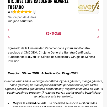
DR. JOSÉ LUIS CALDERÓN ALVAREZ
TOSTADO
4.9
(
9
)
Naucalpan de Juárez
Cirujano bariátrico
CONTACTAR
Egresado de la Universidad Panamericana y Cirujano Bariatra
asociado al CMCOEM. Cirujano General y Bariatra Certificado,
Fundador de B4EverFIT- Clínica de Obesidad y Cirugía de Mínima
Invasión.
Creación: 30 nov 2018 · Actualización: 10 ago 2021
Durante varios años, la cirugía bariátrica:
bypass gástrico
,
manga gástrica
,
balón gástrico
, ha sido el procedimiento por excelencia para todas
aquellas personas que desean perder peso y mejorar su calidad de vida. A
continuación se exponen 17 razones por las cuales resulta beneficioso
someterse a este tratamiento.
Mejora la calidad de vida.
La obesidad se asocia a dificultades
para tener una buena calidad de vida. En particular, la obesidad