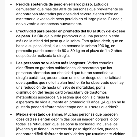
Pérdida sostenida de peso en el largo plazo:
Estudios
demuestran que más del 90% de personas que previamente se
encontraban afectadas por obesidad severa, tienen éxito en
mantener el exceso de peso perdido en el largo plazo. Es decir,
no volverán a ser obesos nuevamente.
Efectividad para perder en promedio del 60 al 80% del exceso
de peso.
La Cirugía puede promover que una persona pierda
más de la mitad del peso que le sobra. Esto quiere decir, que en
base a su peso ideal, si a una persona le sobran 100 kg, en
promedio puede perder de 60 a 80 kg en el plazo de 1 a 2 años
después de realizada la cirugía.
Las personas se vuelven más longevas:
Varios estudios
científicos en grandes poblaciones, demostraron que las
personas afectadas por obesidad que fueron sometidas a
cirugía bariátrica, presentaban un menor riesgo de mortalidad
que aquellos que no lo habían hecho. Se ha observado que hay
una reducción de hasta un 89% de mortalidad, por la
disminución del riesgo cardiovascular y de trastornos
metabólicos asociados. Se estima que con la cirugía la
esperanza de vida aumenta en promedio 10 años. ¿A quién no le
gustaría poder disfrutar más tiempo con sus seres queridos?.
Mejora el estado de ánimo:
Muchas personas que padecen
obesidad se sienten deprimidas por su imagen corporal o por
todas las “etiquetas” que les pone la sociedad. Inclusive los
jóvenes que tienen un exceso de peso significativo, pueden
encontrar difícil disfrutar de actividades que usualmente vivirían