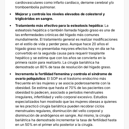
cardiovasculares como infarto cardíaco, derrame cerebral y/o
tromboembolia pulmonar.
Mejorar y controla los niveles elevados de colesterol y
triglicéridos en sangre.
T
ratamiento más efectivo para la esteatosis hepática
: La
esteatosis hepática o también llamada hígado graso es una de
las enfermedades crónicas del hígado más comunes
mundialmente. El tratamiento general es realizar modificaciones
en el estilo de vida y perder peso. Aunque hace 20 años el
hígado graso no presentaba mayores efectos hoy en día se ha
convertido en la segunda causa para requerir trasplante
hepático y se estima que con los años se convierta en la
primera razón para realizarlo. La cirugía bariátrica ha
demostrado un 80% de tasa de resolución del hígado graso.
Incrementa la fertilidad femenina y controla el síndrome de
ovario poliquístico
: El SOP es el trastorno endocrino más
frecuente en las mujeres y se asocia poderosamente con la
obesidad. Se estima que hasta el 70% de las pacientes con
obesidad lo padecen, asociado a períodos menstruales
irregulares, infertilidad y vello corporal excesivo. Estudios
especializados han mostrado que las mujeres obesas a quienes
se les practicó cirugía bariátrica pueden recobrar ciclos
menstruales regulares, disminución del vello corporal y
disminución de andrógenos en sangre. Así mismo, la cirugía
bariátrica ha demostrado incrementar la tasa de fertilidad hasta
en un 50% en el primer año posterior a la cirugía.