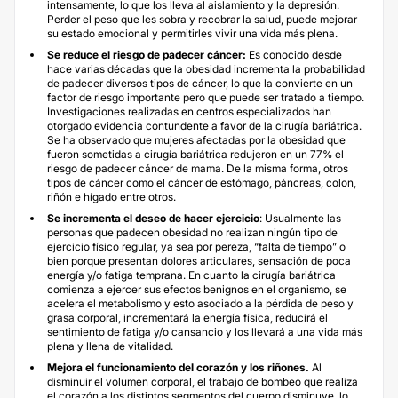
intensamente, lo que los lleva al aislamiento y la depresión.
Perder el peso que les sobra y recobrar la salud, puede mejorar
su estado emocional y permitirles vivir una vida más plena.
Se reduce el riesgo de padecer cáncer:
Es conocido desde
hace varias décadas que la obesidad incrementa la probabilidad
de padecer diversos tipos de cáncer, lo que la convierte en un
factor de riesgo importante pero que puede ser tratado a tiempo.
Investigaciones realizadas en centros especializados han
otorgado evidencia contundente a favor de la cirugía bariátrica.
Se ha observado que mujeres afectadas por la obesidad que
fueron sometidas a cirugía bariátrica redujeron en un 77% el
riesgo de padecer cáncer de mama. De la misma forma, otros
tipos de cáncer como el cáncer de estómago, páncreas, colon,
riñón e hígado entre otros.
Se incrementa el deseo de hacer ejercicio
: Usualmente las
personas que padecen obesidad no realizan ningún tipo de
ejercicio físico regular, ya sea por pereza, “falta de tiempo” o
bien porque presentan dolores articulares, sensación de poca
energía y/o fatiga temprana. En cuanto la cirugía bariátrica
comienza a ejercer sus efectos benignos en el organismo, se
acelera el metabolismo y esto asociado a la pérdida de peso y
grasa corporal, incrementará la energía física, reducirá el
sentimiento de fatiga y/o cansancio y los llevará a una vida más
plena y llena de vitalidad.
Mejora el funcionamiento del corazón y los riñones.
Al
disminuir el volumen corporal, el trabajo de bombeo que realiza
el corazón a los distintos segmentos del cuerpo disminuye, lo