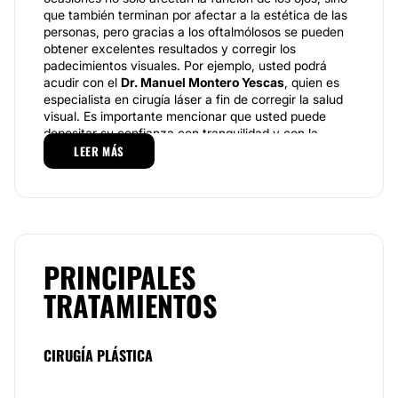
que también terminan por afectar a la estética de las
personas, pero gracias a los oftalmólosos se pueden
obtener excelentes resultados y corregir los
padecimientos visuales. Por ejemplo, usted podrá
acudir con el
Dr. Manuel Montero Yescas
, quien es
especialista en cirugía láser a fin de corregir la salud
visual. Es importante mencionar que usted puede
depositar su confianza con tranquilidad y con la
seguridad de que va a recuperar su visión.
LEER MÁS
Especialidades
Pone a su alcance un servicio que favorece a la salud
visual de cada uno de sus pacientes, lo importante
para ellos es brindar un servicio justo y profesional, tal
y como lo requiere cada uno de sus pacientes. Antes
PRINCIPALES
de poner en práctica el tratamientos más adecuado,
TRATAMIENTOS
el
Dr. Manuel Montero Yescas
se encarga de realizar
una valoración a fin de conocer qué padecimiento es
el que está afectando a la persona y no lo deja
disfrutar de una mejor calidad de vida. El servicio es
CIRUGÍA PLÁSTICA
personalizado, de calidad y emplea las mejores
herramientas a fin de dar respuestas positivas y
generar bienestar en las personas.
Equipo