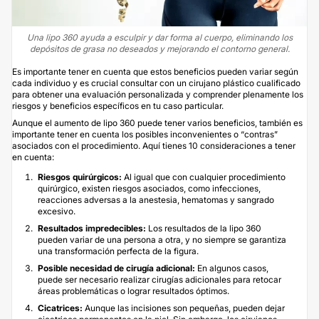
Una lipo 360 ayuda a esculpir y dar forma al cuerpo, eliminando los
depósitos de grasa no deseados y mejorando el contorno general.
Es importante tener en cuenta que estos beneficios pueden variar según
cada individuo y es crucial consultar con un cirujano plástico cualificado
para obtener una evaluación personalizada y comprender plenamente los
riesgos y beneficios específicos en tu caso particular.
Aunque el aumento de lipo 360 puede tener varios beneficios, también es
importante tener en cuenta los posibles inconvenientes o “contras”
asociados con el procedimiento. Aquí tienes 10 consideraciones a tener
en cuenta:
Riesgos quirúrgicos:
Al igual que con cualquier procedimiento
quirúrgico, existen riesgos asociados, como infecciones,
reacciones adversas a la anestesia, hematomas y sangrado
excesivo.
Resultados impredecibles:
Los resultados de la lipo 360
pueden variar de una persona a otra, y no siempre se garantiza
una transformación perfecta de la figura.
Posible necesidad de cirugía adicional:
En algunos casos,
puede ser necesario realizar cirugías adicionales para retocar
áreas problemáticas o lograr resultados óptimos.
Cicatrices:
Aunque las incisiones son pequeñas, pueden dejar