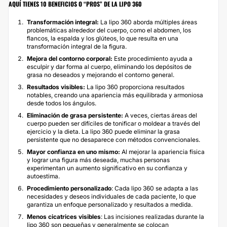
AQUÍ TIENES 10 BENEFICIOS O “PROS” DE LA LIPO 360
Transformación integral:
La lipo 360 aborda múltiples áreas
problemáticas alrededor del cuerpo, como el abdomen, los
flancos, la espalda y los glúteos, lo que resulta en una
transformación integral de la figura.
Mejora del contorno corporal:
Este procedimiento ayuda a
esculpir y dar forma al cuerpo, eliminando los depósitos de
grasa no deseados y mejorando el contorno general.
Resultados visibles:
La lipo 360 proporciona resultados
notables, creando una apariencia más equilibrada y armoniosa
desde todos los ángulos.
Eliminación de grasa persistente:
A veces, ciertas áreas del
cuerpo pueden ser difíciles de tonificar o moldear a través del
ejercicio y la dieta. La lipo 360 puede eliminar la grasa
persistente que no desaparece con métodos convencionales.
Mayor confianza en uno mismo:
Al mejorar la apariencia física
y lograr una figura más deseada, muchas personas
experimentan un aumento significativo en su confianza y
autoestima.
Procedimiento personalizado
: Cada lipo 360 se adapta a las
necesidades y deseos individuales de cada paciente, lo que
garantiza un enfoque personalizado y resultados a medida.
Menos cicatrices visibles
: Las incisiones realizadas durante la
lipo 360 son pequeñas y generalmente se colocan