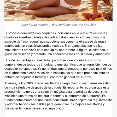
Una figura esbelta y bien definida con una lipo 360
El proceso comienza con pequeñas incisiones en la piel a través de las
cuales se insertan cánulas delgadas. Estas cánulas actúan como una
especie de “aspiradora” que succiona suavemente el exceso de grasa
acumulada en esas áreas problemáticas. El cirujano plástico realiza
movimientos precisos para esculpir y contornear la figura, eliminando la
grasa no deseada y creando una apariencia más equilibrada y armoniosa.
Una de las ventajas clave de la lipo 360 es que aborda el contorno
corporal desde todos los ángulos, lo que significa que te verás bien desde
cualquier perspectiva. Ya no tendrás que preocuparte por esos michelines
en el abdomen o esos rollos en la espalda, ya que este procedimiento se
enfoca en mejorar la forma y el contorno general del cuerpo.
Además, la lipo 360 ofrece resultados a largo plazo si mantienes un estilo
de vida saludable después de la cirugía. Es importante recordar que este
procedimiento no es una solución mágica para la pérdida de peso, sino
más bien una forma de mejorar la forma y el contorno de tu cuerpo. Es
fundamental mantener una dieta equilibrada, hacer ejercicio regularmente
y adoptar hábitos saludables para garantizar los mejores resultados y
mantener la figura deseada a largo plazo.