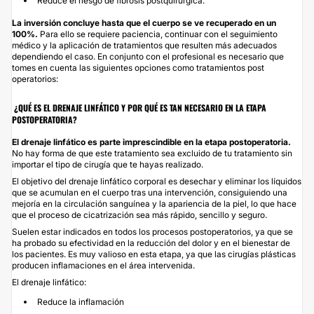
Reduce el riesgo de fibrosis postquirúrgica.
La inversión concluye hasta que el cuerpo se ve recuperado en un
100%.
Para ello se requiere paciencia, continuar con el seguimiento
médico y la aplicación de tratamientos que resulten más adecuados
dependiendo el caso. En conjunto con el profesional es necesario que
tomes en cuenta las siguientes opciones como tratamientos post
operatorios:
¿QUÉ ES EL DRENAJE LINFÁTICO Y POR QUÉ ES TAN NECESARIO EN LA ETAPA
POSTOPERATORIA?
El
drenaje linfático
es parte imprescindible en la etapa postoperatoria.
No hay forma de que este tratamiento sea excluido de tu tratamiento sin
importar el tipo de cirugía que te hayas realizado.
El objetivo del drenaje linfático corporal es desechar y eliminar los líquidos
que se acumulan en el cuerpo tras una intervención, consiguiendo una
mejoría en la circulación sanguínea y la apariencia de la piel, lo que hace
que el proceso de cicatrización sea más rápido, sencillo y seguro.
Suelen estar indicados en todos los procesos postoperatorios, ya que se
ha probado su efectividad en la reducción del dolor y en el bienestar de
los pacientes. Es muy valioso en esta etapa, ya que las cirugías plásticas
producen inflamaciones en el área intervenida.
El drenaje linfático:
Reduce la inflamación