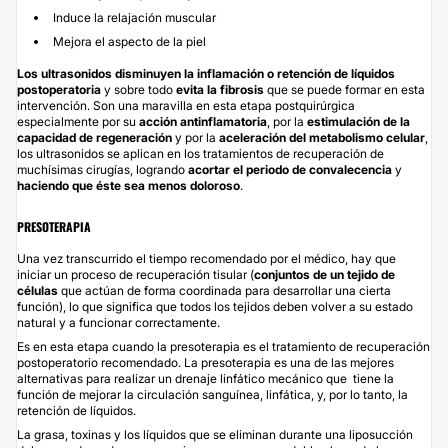
Induce la relajación muscular
Mejora el aspecto de la piel
Los ultrasonidos disminuyen la inflamación o retención de líquidos
postoperatoria
y sobre todo
evita la fibrosis
que se puede formar en esta
intervención. Son una maravilla en esta etapa postquirúrgica
especialmente por su
acción antinflamatoria
, por la
estimulación de la
capacidad de regeneración
y por la
aceleración del metabolismo celular
,
los ultrasonidos se aplican en los tratamientos de recuperación de
muchísimas cirugías, logrando
acortar el periodo de convalecencia
y
haciendo que éste sea menos doloroso
.
PRESOTERAPIA
Una vez transcurrido el tiempo recomendado por el médico, hay que
iniciar un proceso de recuperación tisular (
conjuntos de un tejido de
células
que actúan de forma coordinada para desarrollar una cierta
función), lo que significa que todos los tejidos deben volver a su estado
natural y a funcionar correctamente.
Es en esta etapa cuando la presoterapia es el tratamiento de recuperación
postoperatorio recomendado. La presoterapia es una de las mejores
alternativas para realizar un drenaje linfático mecánico que tiene la
función de mejorar la circulación sanguínea, linfática, y, por lo tanto, la
retención de líquidos.
La grasa, toxinas y los líquidos que se eliminan durante una liposucción