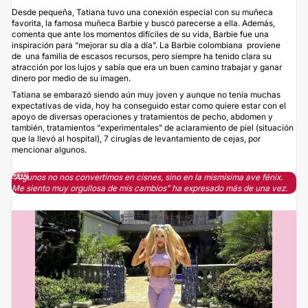
Desde pequeña, Tatiana tuvo una conexión especial con su muñeca
favorita, la famosa muñeca Barbie y buscó parecerse a ella. Además,
comenta que ante los momentos difíciles de su vida, Barbie fue una
inspiración para “mejorar su día a día”. La Barbie colombiana proviene
de una familia de escasos recursos, pero siempre ha tenido clara su
atracción por los lujos y sabía que era un buen camino trabajar y ganar
dinero por medio de su imagen.
Tatiana se embarazó siendo aún muy joven y aunque no tenía muchas
expectativas de vida, hoy ha conseguido estar como quiere estar con el
apoyo de diversas operaciones y tratamientos de pecho, abdomen y
también, tratamientos “experimentales” de aclaramiento de piel (situación
que la llevó al hospital), 7 cirugías de levantamiento de cejas, por
mencionar algunos.
“Algunos no nos convertimos en cisnes, sino en la mismísima ave fénix.
Me siento muy orgullosa de mis cambios” ha expresado más de una vez.