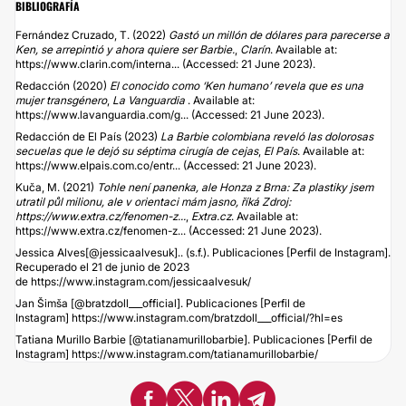
BIBLIOGRAFÍA
Fernández Cruzado, T. (2022)
Gastó un millón de dólares para parecerse a
Ken, se arrepintió y ahora quiere ser Barbie.
,
Clarín
. Available at:
https://www.clarin.com/interna...
(Accessed: 21 June 2023).
Redacción (2020)
El conocido como ‘Ken humano’ revela que es una
mujer transgénero
,
La Vanguardia
. Available at:
https://www.lavanguardia.com/g...
(Accessed: 21 June 2023).
Redacción de El País (2023)
La Barbie colombiana reveló las dolorosas
secuelas que le dejó su séptima cirugía de cejas
,
El País
. Available at:
https://www.elpais.com.co/entr...
(Accessed: 21 June 2023).
Kuča, M. (2021)
Tohle není panenka, ale Honza z Brna: Za plastiky jsem
utratil půl milionu, ale v orientaci mám jasno, říká Zdroj:
https://www.extra.cz/fenomen-z...
,
Extra.cz
. Available at:
https://www.extra.cz/fenomen-z...
(Accessed: 21 June 2023).
Jessica Alves[@jessicaalvesuk].. (s.f.). Publicaciones [Perfil de Instagram].
Recuperado el 21 de junio de 2023
de
https://www.instagram.com/jessicaalvesuk/
Jan Šimša [@bratzdoll___official]. Publicaciones [Perfil de
Instagram]
https://www.instagram.com/bratzdoll___official/?hl=es
Tatiana Murillo Barbie [@tatianamurillobarbie]. Publicaciones [Perfil de
Instagram]
https://www.instagram.com/tatianamurillobarbie/