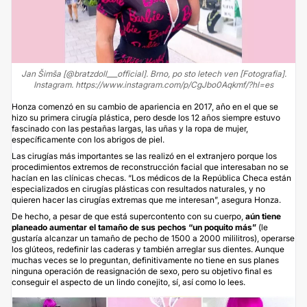
Jan Šimša [@bratzdoll___official]. Brno, po sto letech ven [Fotografia].
Instagram. https://www.instagram.com/p/CgJbo0Aqkmf/?hl=es
Honza comenzó en su cambio de apariencia en 2017, año en el que se
hizo su primera cirugía plástica, pero desde los 12 años siempre estuvo
fascinado con las pestañas largas, las uñas y la ropa de mujer,
específicamente con los abrigos de piel.
Las cirugías más importantes se las realizó en el extranjero porque los
procedimientos extremos de reconstrucción facial que interesaban no se
hacían en las clínicas checas. “Los médicos de la República Checa están
especializados en cirugías plásticas con resultados naturales, y no
quieren hacer las cirugías extremas que me interesan”, asegura Honza.
De hecho, a pesar de que está supercontento con su cuerpo,
aún tiene
planeado aumentar el tamaño de sus pechos “un poquito más”
(le
gustaría alcanzar un tamaño de pecho de 1500 a 2000 mililitros), operarse
los glúteos, redefinir las caderas y también arreglar sus dientes. Aunque
muchas veces se lo preguntan, definitivamente no tiene en sus planes
ninguna operación de reasignación de sexo, pero su objetivo final es
conseguir el aspecto de un lindo conejito, sí, así como lo lees.