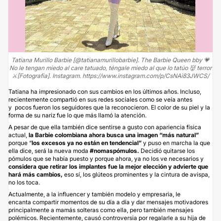
Tatiana Murillo Barbie [@tatianamurillobarbie]. The Barbie Queen bby 💗
No le tengan miedo al care tatuado, téngale miedo al que lo tatúo 👹 terror
⚔️[Fotografia]. Instagram. https://www.instagram.com/p/CsNAi83JWCS/
Tatiana ha impresionado con sus cambios en los últimos años. Incluso,
recientemente compartió en sus redes sociales como se veía antes
y pocos fueron los seguidores que la reconocieron. El color de su piel y la
forma de su nariz fue lo que más llamó la atención.
A pesar de que ella también dice sentirse a gusto con apariencia física
actual,
la Barbie colombiana ahora busca una imagen “más natural”
porque “
los excesos ya no están en tendencial”
y puso en marcha la que
ella dice, será la nueva moda
#nomaspómulos.
Decidió quitarse los
pómulos que se había puesto y porque ahora, ya no los ve necesarios y
considera que retirar los implantes fue la mejor elección y advierte que
hará más cambios,
eso sí, los glúteos prominentes y la cintura de avispa,
no los toca.
Actualmente, a la influencer y también modelo y empresaria, le
encanta compartir momentos de su día a día y dar mensajes motivadores
principalmente a mamás solteras como ella, pero también mensajes
polémicos. Recientemente, causó controversia por regalarle a su hija de