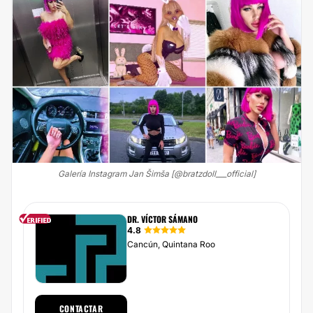
Galería Instagram Jan Šimša [@bratzdoll___official]
DR. VÍCTOR SÁMANO
4.8
Cancún, Quintana Roo
CONTACTAR