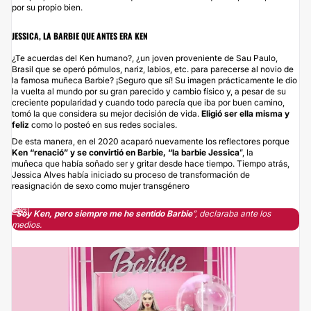
por su propio bien.
JESSICA, LA BARBIE QUE ANTES ERA KEN
¿Te acuerdas del Ken humano?, ¿un joven proveniente de Sau Paulo,
Brasil que se operó pómulos, nariz, labios, etc. para parecerse al novio de
la famosa muñeca Barbie? ¡Seguro que sí! Su imagen prácticamente le dio
la vuelta al mundo por su gran parecido y cambio físico y, a pesar de su
creciente popularidad y cuando todo parecía que iba por buen camino,
tomó la que considera su mejor decisión de vida.
Eligió ser ella misma y
feliz
como lo posteó en sus redes sociales.
De esta manera, en el 2020 acaparó nuevamente los reflectores porque
Ken “renació” y se convirtió en Barbie, “la barbie Jessica
”, la
muñeca que había soñado ser y gritar desde hace tiempo. Tiempo atrás,
Jessica Alves había iniciado su proceso de transformación de
reasignación de sexo
como mujer transgénero
“Soy Ken, pero siempre me he sentido Barbie
”, declaraba ante los
medios.