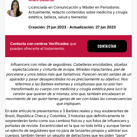
Licenciada en Comunicación y Máster en Periodismo.
Actualmente, redacto contenidos sobre medicina y cirugía
estética, belleza, salud y bienestar.
Creación: 21 jun 2023 · Actualización: 27 jun 2023
Contacta con centros Verificados
que
CONTACTAR
puedan ofrecerte el tratamiento.
Influencers con miles de seguidores. Cabelleras envidiables, siluetas
espectaculares y cinturita de avispa. Miradas impactantes, piel de
porcelana y unos labios más que llamativos. Parecen recién salidas de un
aparador y pasar desapercibidas no es precisamente su objetivo. Nos
referimos a las Barbies extremas y voluptuosas que no solo han
transformado su cuerpo con medicina y cirugía estética para lucir la
versión que quieren de sí mismas, sino que, también encabezan el
movimiento de ser quien tienes ganas de ser con todas las consecuencias
que impliquen.
En este artículo te presentamos a 3 Barbies reales y muy exuberantes de
Brasil, República Checa y Colombia, 3 historias que definitivamente te
sorprenderán tanto como sus cambios físicos y sus fotos de influencers y
portadas de revista. Excentricidad en la que no todo brilla y aunque tienen
un ejército de seguidores que no para de lanzarles piropos y admirar sus
cuerpos, también tienen un séquito de detractores que les piden “parar”