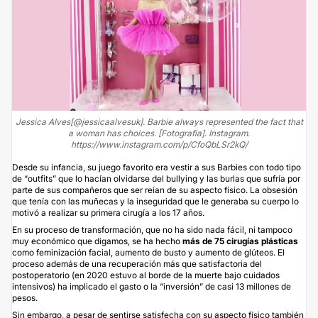
Jessica Alves[@jessicaalvesuk]. Barbie always represented the fact that
a woman has choices. [Fotografia]. Instagram.
https://www.instagram.com/p/CfoQbLSr2kQ/
Desde su infancia, su juego favorito era vestir a sus Barbies con todo tipo
de “outfits” que lo hacían olvidarse del bullying y las burlas que sufría por
parte de sus compañeros que ser reían de su aspecto físico. La obsesión
que tenía con las muñecas y la inseguridad que le generaba su cuerpo lo
motivó a realizar su primera cirugía a los 17 años.
En su proceso de transformación, que no ha sido nada fácil, ni tampoco
muy económico que digamos, se ha hecho
más de 75 cirugías plásticas
como feminización facial,
aumento de busto
y
aumento de glúteos.
El
proceso además de una recuperación más que satisfactoria del
postoperatorio (en 2020 estuvo al borde de la muerte bajo cuidados
intensivos) ha implicado el gasto o la “inversión” de casi 13 millones de
pesos.
Sin embargo, a pesar de sentirse satisfecha con su aspecto físico también