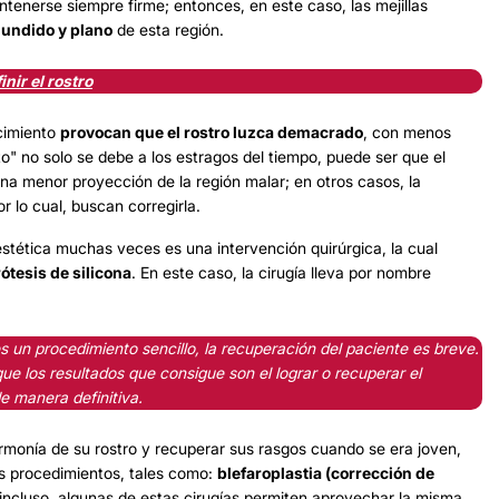
tenerse siempre firme; entonces, en este caso, las mejillas
undido y plano
de esta región.
nir el rostro
ecimiento
provocan que el rostro luzca demacrado
, con menos
o" no solo se debe a los estragos del tiempo, puede ser que el
na menor proyección de la región malar; en otros casos, la
r lo cual, buscan corregirla.
estética muchas veces es una intervención quirúrgica, la cual
ótesis de silicona
. En este caso, la cirugía lleva por nombre
es un procedimiento sencillo, la recuperación del paciente es breve.
e los resultados que consigue son el lograr o recuperar el
e manera definitiva.
rmonía de su rostro y recuperar sus rasgos cuando se era joven,
s procedimientos, tales como:
blefaroplastia
(corrección de
 incluso, algunas de estas cirugías permiten aprovechar la misma