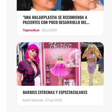
"UNA MALARPLASTIA SE RECOMIENDA A
PACIENTES CON POCO DESARROLLO DEL
PÓMULO Y CON APARIENCIA DE “CARA
Topmedical
· 30 jul 2021
PLANA”.
BARBIES EXTREMAS Y ESPECTACULARES
Anahí Gallardo · 27 jun 2023