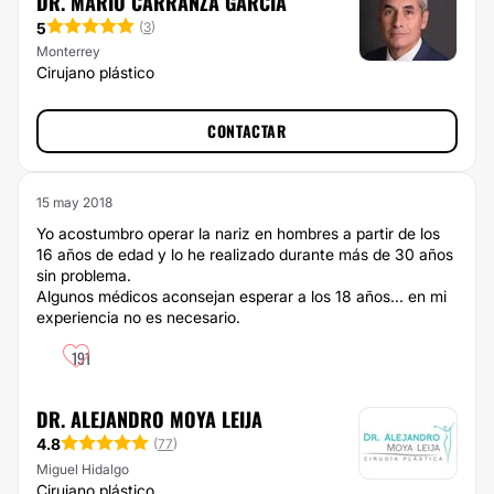
DR. MARIO CARRANZA GARCÍA
5
(
3
)
Monterrey
Cirujano plástico
CONTACTAR
15 may 2018
Yo acostumbro operar la nariz en hombres a partir de los
16 años de edad y lo he realizado durante más de 30 años
sin problema.
Algunos médicos aconsejan esperar a los 18 años... en mi
experiencia no es necesario.
191
DR. ALEJANDRO MOYA LEIJA
4.8
(
77
)
Miguel Hidalgo
Cirujano plástico