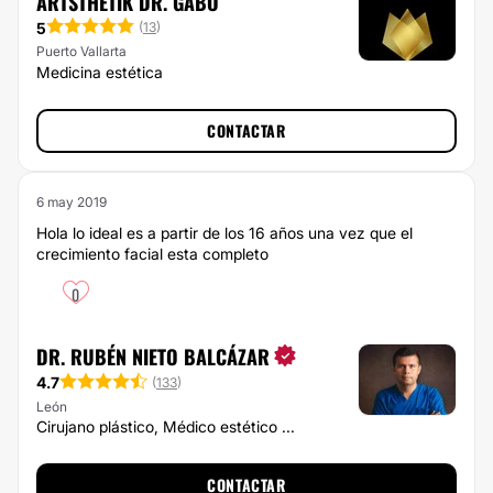
ARTSTHETIK DR. GABO
5
(
13
)
Puerto Vallarta
Medicina estética
CONTACTAR
6 may 2019
Hola lo ideal es a partir de los 16 años una vez que el
crecimiento facial esta completo
0
DR. RUBÉN NIETO BALCÁZAR
4.7
(
133
)
León
Cirujano plástico, Médico estético ...
CONTACTAR