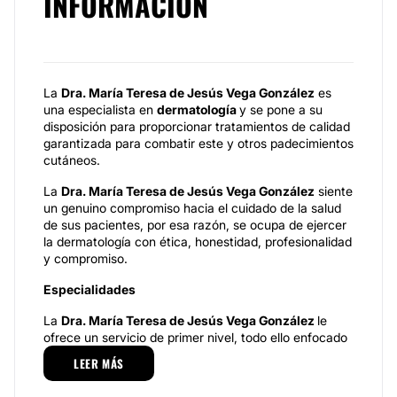
INFORMACIÓN
La
Dra. María Teresa de Jesús Vega González
es
una especialista en
dermatología
y se pone a su
disposición para proporcionar tratamientos de calidad
garantizada para combatir este y otros padecimientos
cutáneos.
La
Dra. María Teresa de Jesús Vega González
siente
un genuino compromiso hacia el cuidado de la salud
de sus pacientes, por esa razón, se ocupa de ejercer
la dermatología con ética, honestidad, profesionalidad
y compromiso.
Especialidades
La
Dra. María Teresa de Jesús Vega González
le
ofrece un servicio de primer nivel, todo ello enfocado
a las necesidades que presente el paciente en su piel,
LEER MÁS
uno de los órganos más importantes, ya que en este
se presenta estética y salud.