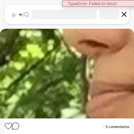
TypeError: Failed to fetch
|
5 comentarios
RINOPLASTIA