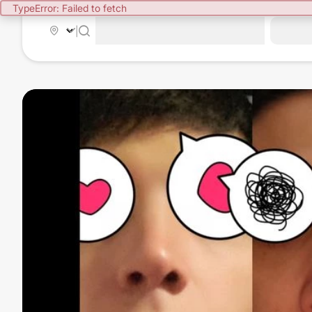
TypeError: Failed to fetch
|