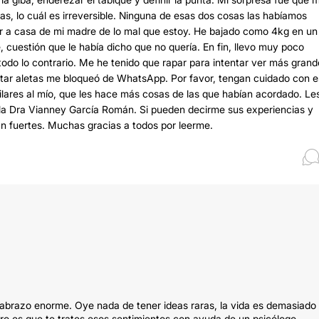
as, lo cuál es irreversible. Ninguna de esas dos cosas las habíamos
r a casa de mi madre de lo mal que estoy. He bajado como 4kg en un
cuestión que le había dicho que no quería. En fin, llevo muy poco
 todo lo contrario. Me he tenido que rapar para intentar ver más grand
rtar aletas me bloqueó de WhatsApp. Por favor, tengan cuidado con e
lares al mío, que les hace más cosas de las que habían acordado. Le
 la Dra Vianney García Román. Si pueden decirme sus experiencias y
n fuertes. Muchas gracias a todos por leerme.
abrazo enorme. Oye nada de tener ideas raras, la vida es demasiado
ero es que te trates esos sentimientos con ayuda de un psicólogo,