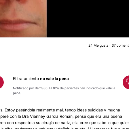
24
Me gusta
37 coment
RINOPLASTI
El tratamiento
no vale la pena
Notificado por Ben1986. El 81% de pacientes han indicado que vale la
pena.
des. Estoy pasándola realmente mal, tengo ideas suicidas y mucha
operé con la Dra Vianney García Román, pensé que era una buena
ren con respecto a su cirugía de nariz, ella cree que sabe lo que quie
 la giba, enderezar el tabique y definir la punta. Mi sorpresa fue que 