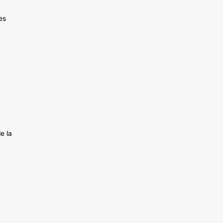
es
e la