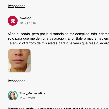
Responder
Ben1986
BE
30 oct 2019
Sí he buscado, pero por la distancia se me complica más, adem
solo para que me den una valoración. El Dr Balero muy amableme
Te envío otra foto de mis aletas para que veas qué feas queda
Responder
Thali_Multiestetica
31 oct 2019
Bueno paciencia y sigue buscando a ver que tal, seguro que pr