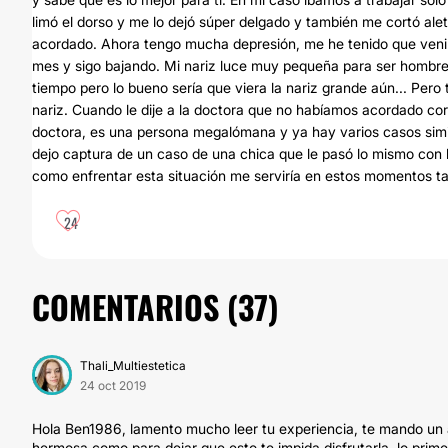
limó el dorso y me lo dejó súper delgado y también me cortó alet
acordado. Ahora tengo mucha depresión, me he tenido que veni
mes y sigo bajando. Mi nariz luce muy pequeña para ser hombre, 
tiempo pero lo bueno sería que viera la nariz grande aún... Pero
nariz. Cuando le dije a la doctora que no habíamos acordado co
doctora, es una persona megalómana y ya hay varios casos simi
dejo captura de un caso de una chica que le pasó lo mismo con
como enfrentar esta situación me serviría en estos momentos ta
24
COMENTARIOS (
37
)
Thali_Multiestetica
24 oct 2019
Hola Ben1986, lamento mucho leer tu experiencia, te mando un 
hermosa como para dejar que esto te impida disfrutarla, lo prim