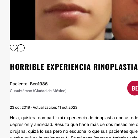
1
/
11
HORRIBLE EXPERIENCIA RINOPLASTIA
Paciente:
Ben1986
BE
Cuauhtémoc (Ciudad de México)
23 oct 2019 · Actualización: 11 oct 2023
Hola, quisiera compartir mi experiencia de rinoplastia con uste
depresión y ansiedad. Resulta que hace más de dos meses me 
cirujana, quizá lo sea pero no escucha lo que sus pacientes quie
y sabe qué es lo mejor para ti. En mi caso íbamos a trabajar sólo