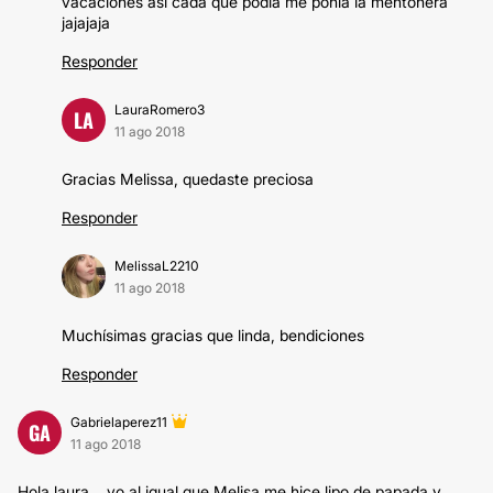
vacaciones así cada que podía me ponía la mentonera
jajajaja
Responder
LauraRomero3
LA
11 ago 2018
Gracias Melissa, quedaste preciosa
Responder
MelissaL2210
11 ago 2018
Muchísimas gracias que linda, bendiciones
Responder
Gabrielaperez11
GA
11 ago 2018
Hola laura... yo al igual que Melisa me hice lipo de papada y