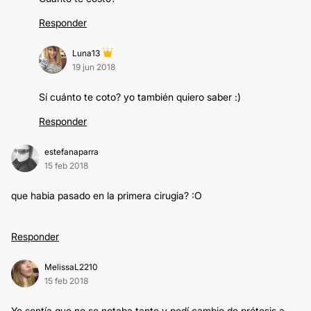
Responder
Luna13
19 jun 2018
Sí cuánto te coto? yo también quiero saber :)
Responder
estefanaparra
15 feb 2018
que habia pasado en la primera cirugia? :O
Responder
MelissaL2210
15 feb 2018
Yo sentía que no se notaba tanto y pedí cambio de prótesis a