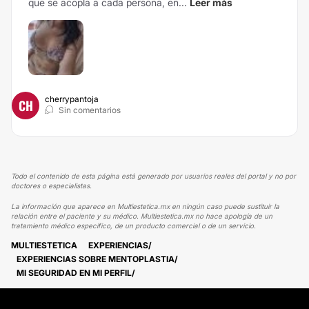
que se acopla a cada persona, en...
Leer más
cherrypantoja
CH
Sin comentarios
Todo el contenido de esta página está generado por usuarios reales del portal y no por
doctores o especialistas.
La información que aparece en Multiestetica.mx en ningún caso puede sustituir la
relación entre el paciente y su médico. Multiestetica.mx no hace apología de un
tratamiento médico específico, de un producto comercial o de un servicio.
MULTIESTETICA
EXPERIENCIAS
EXPERIENCIAS SOBRE MENTOPLASTIA
MI SEGURIDAD EN MI PERFIL